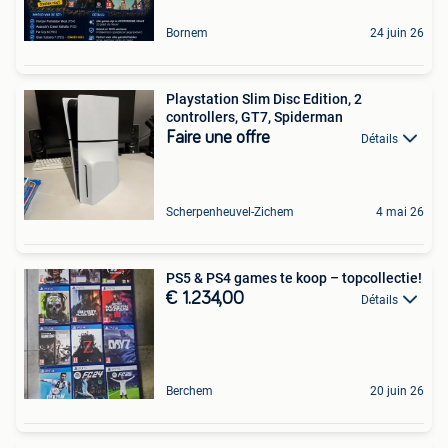
Bornem
24 juin 26
Playstation Slim Disc Edition, 2
controllers, GT7, Spiderman
Faire une offre
Détails
Scherpenheuvel-Zichem
4 mai 26
PS5 & PS4 games te koop – topcollectie!
€ 1.234,00
Détails
Berchem
20 juin 26