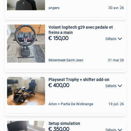
angers
30 avr. 26
Volant logitech g29 avec pedale et
freins a main
€ 150,00
Détails
Molenbeek-Saint-Jean
31 mai 26
Playseat Trophy + shifter add-on
€ 400,00
Détails
Arlon + Partie De Wolkrange
19 juil. 26
Setup simulation
€ 350,00
Détails