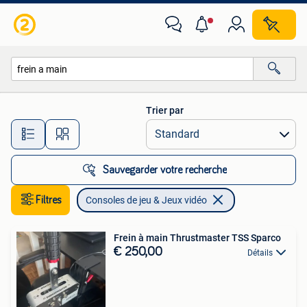
Consoles de jeu & Jeux vidéo
Trier par
Toutes les distances…
Sauvegarder votre recherche
Filtres
Consoles de jeu & Jeux vidéo
Frein à main Thrustmaster TSS Sparco
€ 250,00
Détails