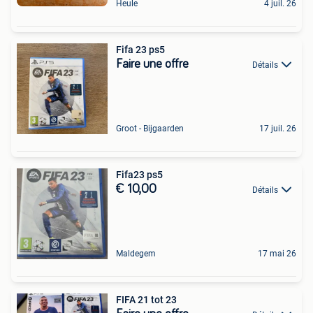
Heule
4 juil. 26
Fifa 23 ps5
Faire une offre
Détails
Groot - Bijgaarden
17 juil. 26
Fifa23 ps5
€ 10,00
Détails
Maldegem
17 mai 26
FIFA 21 tot 23