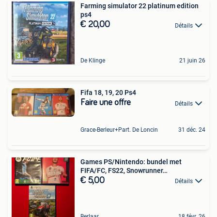
Farming simulator 22 platinum edition
ps4
€ 20,00
Détails
De Klinge
21 juin 26
Fifa 18, 19, 20 Ps4
Faire une offre
Détails
Grace-Berleur+Part. De Loncin
31 déc. 24
Games PS/Nintendo: bundel met
FIFA/FC, FS22, Snowrunner…
€ 5,00
Détails
Berlaar
18 févr. 26