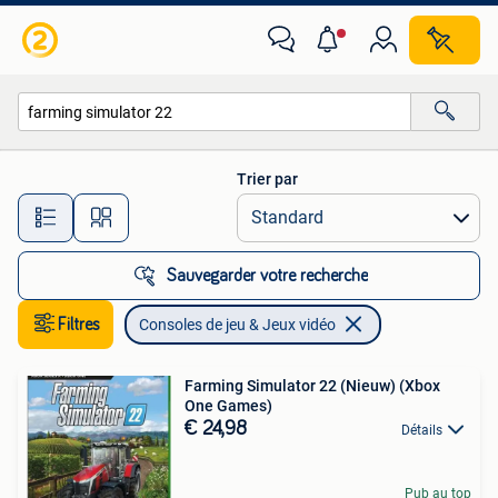
Consoles de jeu & Jeux vidéo
Trier par
Toutes les distances…
Sauvegarder votre recherche
Filtres
Consoles de jeu & Jeux vidéo
Farming Simulator 22 (Nieuw) (Xbox
One Games)
€ 24,98
Détails
Pub au top