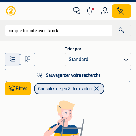
Consoles de jeu & Jeux vidéo
Trier par
Toutes les distances…
Sauvegarder votre recherche
Filtres
Consoles de jeu & Jeux vidéo