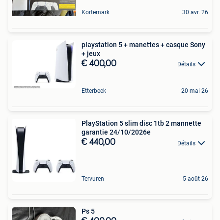
Kortemark
30 avr. 26
playstation 5 + manettes + casque Sony
+ jeux
€ 400,00
Détails
Etterbeek
20 mai 26
PlayStation 5 slim disc 1tb 2 mannette
garantie 24/10/2026e
€ 440,00
Détails
Tervuren
5 août 26
Ps 5