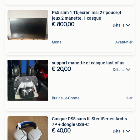
Ps5 slim 1 Tb,écran msi 27 pouce,4
jeux,2 manette, 1 casque
€ 800,00
Détails
Mons
Avant-hier
support manette et casque last of us
€ 20,00
Détails
Braine-Le-Comte
Hier
Casque PS5 sans fil SteelSeries Arctis
7P + dongle USB-C
€ 40,00
Détails