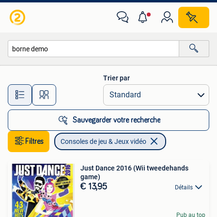
Consoles de jeu & Jeux vidéo
Trier par
Toutes les distances…
Sauvegarder votre recherche
Filtres
Consoles de jeu & Jeux vidéo
Just Dance 2016 (Wii tweedehands
game)
€ 13,95
Détails
Pub au top