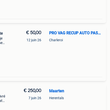
€ 50,00
PRO VAG RECUP AUTO PASSION
te
je
12 juin 26
Charleroi
se
te de
€ 250,00
Maarten
ivré
7 juin 26
Herentals
at
la
s,