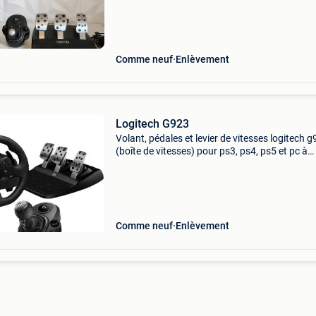
jeté, mais la boîte du shifter est présent. Le vol
Comme neuf
Enlèvement
Logitech G923
Volant, pédales et levier de vitesses logitech 
(boîte de vitesses) pour ps3, ps4, ps5 et pc à
l&#39;état neuf. Prix sur bol.com 331€ mon pr
fixe : 150€ apportez votre pc et j&
Comme neuf
Enlèvement