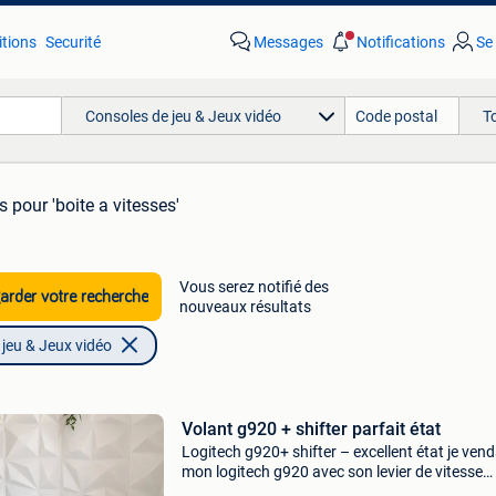
tions
Securité
Messages
Notifications
Se
Consoles de jeu & Jeux vidéo
T
ts
pour 'boite a vitesses'
Vous serez notifié des
rder votre recherche
nouveaux résultats
jeu & Jeux vidéo
Volant g920 + shifter parfait état
Logitech g920+ shifter – excellent état je vend
mon logitech g920 avec son levier de vitesse
(shifter). Je n’ai plus la boîte du volant car il a 