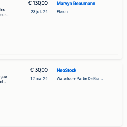
€ 130,00
Marvyn Beaumann
les
23 juil. 26
Fleron
 sur
age.
€ 30,00
NeoStock
nçue
12 mai 26
Waterloo + Partie De Braine-L'Alleud, De Ohain
 et
ch
po