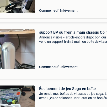
Comme neuf
Enlèvement
support BV ou frein à main châssis Opli
Annonce visible = article encore dispo bonjour 
vend un support frein à main ou boite de vites
pour châssis oplite gtr / s3 /s8 + siège oplite
bonjour je vend un support frein à main ou boi
v
Comme neuf
Enlèvement
Équipement de jeu Sega en boîte
Je vends mes boîtes de vitesses de jeu sega. L
avec 1 jeu de colonnes. Incrustation en bon ét
mais manque le couvercle supérieur qui ferme 
boîte en polystyrène. Ils doivent être récapitulé