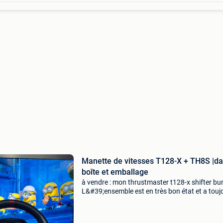
Manette de vitesses T128-X + TH8S |d
boîte et emballage
à vendre : mon thrustmaster t128-x shifter bu
L&#39;ensemble est en très bon état et a touj
été utilisé correctement. Le bundle est entièr
complet et comprend : volant de course thru