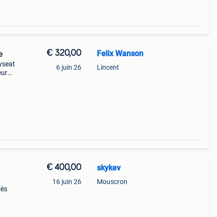
€ 320,00
Felix Wanson
e
ayseat
6 juin 26
Lincent
eur
t et
€ 400,00
skykev
a
16 juin 26
Mouscron
rès
ure +
 b