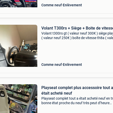
Comme neuf
Enlèvement
Volant T300rs + Siège + Boite de vitess
Volant t300rs gt ( valeur neuf 300€ ) siège pl
( valeur neuf 250€ ) boîte de vitesse th8a ( val
neuve 150€ ) acheté il y a 1 an, utilisé raremen
avec soin, je n’en ai plus
Comme neuf
Enlèvement
Playseat complet plus accessoire tout 
était acheté neuf
Playseat complet tout a était acheté neuf en t
bonne état proche du neuf très peut d’heure
d’utilisation il comprend - le siège est la struct
option de glissière pour le réglage - support de