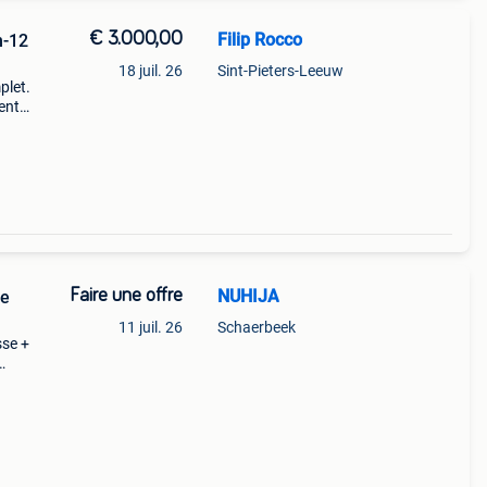
€ 3.000,00
Filip Rocco
n-12
18 juil. 26
Sint-Pieters-Leeuw
plet.
ent
e
Faire une offre
NUHIJA
de
11 juil. 26
Schaerbeek
sse +
ent 2