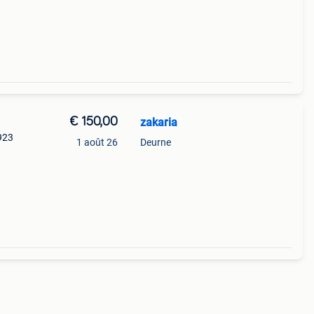
€ 150,00
zakaria
g923
1 août 26
Deurne
ix