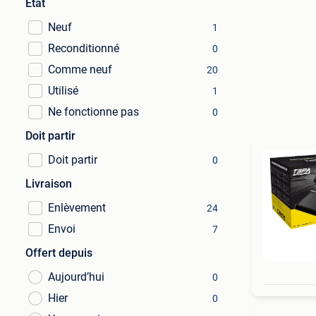
État
Neuf
1
Reconditionné
0
Comme neuf
20
Utilisé
1
Ne fonctionne pas
0
Doit partir
Doit partir
0
Livraison
Enlèvement
24
Envoi
7
Offert depuis
Aujourd’hui
0
Hier
0