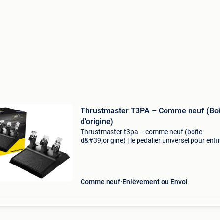
Thrustmaster T3PA – Comme neuf (Boî
d'origine)
Thrustmaster t3pa – comme neuf (boîte
d&#39;origine) | le pédalier universel pour enfi
freiner au bon moment ! Description : avis aux
pilotes virtuels, rois du drift ou futurs champi
monde
Comme neuf
Enlèvement ou Envoi