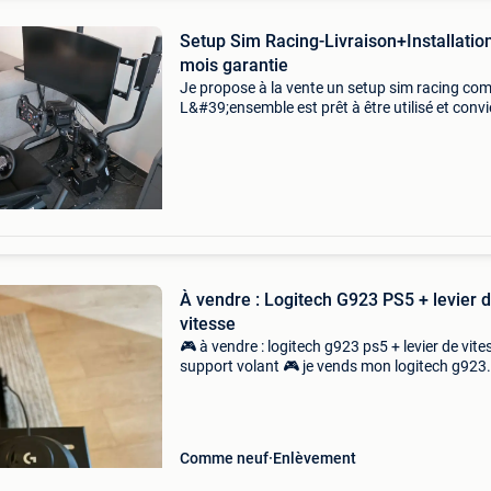
Setup Sim Racing-Livraison+Installatio
mois garantie
Je propose à la vente un setup sim racing com
L&#39;ensemble est prêt à être utilisé et convi
aussi bien à une utilisation loisir qu&#39;à un
pratique plus exigeante. Ainsi que pour l
À vendre : Logitech G923 PS5 + levier 
vitesse
🎮 à vendre : logitech g923 ps5 + levier de vite
support volant 🎮 je vends mon logitech g923
compatible ps5 / ps4 / pc, acheté il y a seulem
semaines, en état quasi neuf. Très peu utilisé,
Comme neuf
Enlèvement