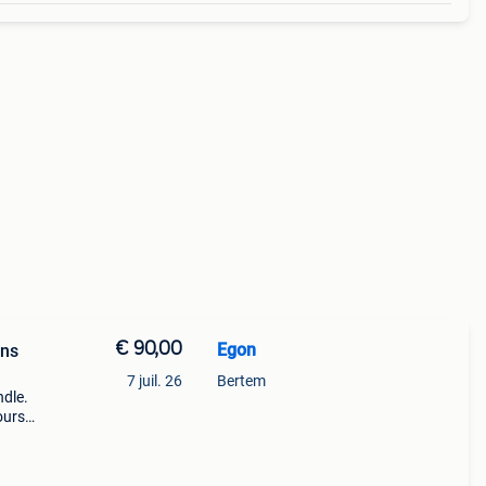
€ 90,00
Egon
ans
7 juil. 26
Bertem
ndle.
ours
ement