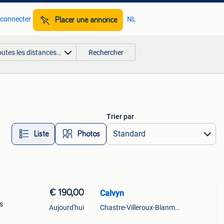
 connecter
NL
Placer une annonce
outes les distances…
Rechercher
Trier par
Liste
Photos
€ 190,00
Calvyn
s
Aujourd'hui
Chastre-Villeroux-Blanmont
été