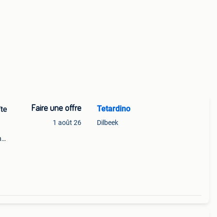
Faire une offre
Tetardino
te
1 août 26
Dilbeek
n
ons du