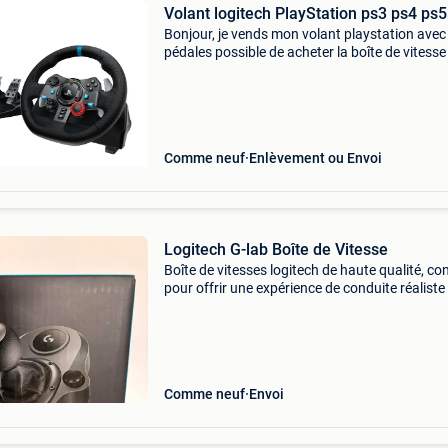
Volant logitech PlayStation ps3 ps4 ps5
Bonjour, je vends mon volant playstation avec 
pédales possible de acheter la boîte de vitesse
les pédales, il y a accélérateur frein et embray
Très très bon état marche impeccable.
Comme neuf
Enlèvement ou Envoi
Logitech G-lab Boîte de Vitesse
Boîte de vitesses logitech de haute qualité, co
pour offrir une expérience de conduite réaliste
immersive. Compatible avec les volants logite
g29, g920 et g923, ce levier de vitesse à 6 rap
Comme neuf
Envoi