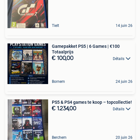
Tielt
14 juin 26
Gamepakket PS5 | 6 Games | €100
Totaalprijs
€ 100,00
Détails
Bornem
24 juin 26
PS5 & PS4 games te koop – topcollectie!
€ 1.234,00
Détails
Berchem
20 juin 26