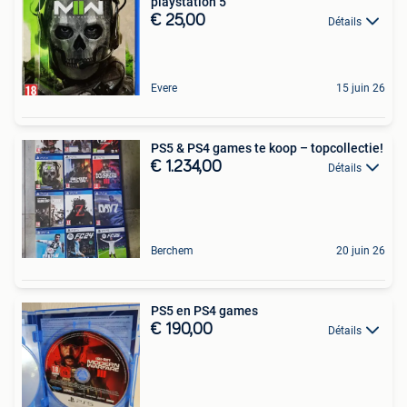
playstation 5
€ 25,00
Détails
Evere
15 juin 26
PS5 & PS4 games te koop – topcollectie!
€ 1.234,00
Détails
Berchem
20 juin 26
PS5 en PS4 games
€ 190,00
Détails