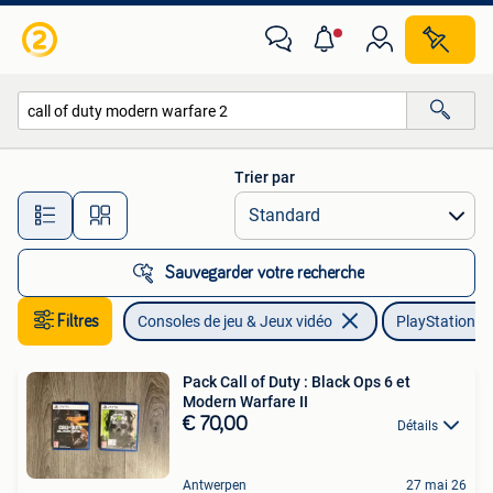
Jeux | Sony PlayStation 5
Trier par
Toutes les distances…
Sauvegarder votre recherche
Filtres
Consoles de jeu & Jeux vidéo
PlayStation 5
Pack Call of Duty : Black Ops 6 et
Modern Warfare II
€ 70,00
Détails
Antwerpen
27 mai 26