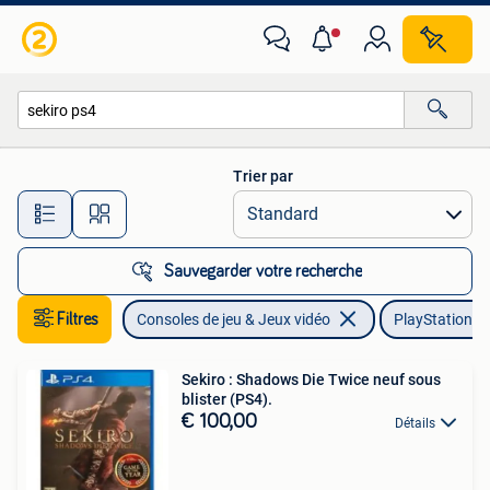
Jeux | Sony PlayStation 4
Trier par
Toutes les distances…
Sauvegarder votre recherche
Filtres
Consoles de jeu & Jeux vidéo
PlayStation 4
Sekiro : Shadows Die Twice neuf sous
blister (PS4).
€ 100,00
Détails