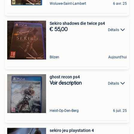
Woluwe-Saint-Lambert
6 avr. 25
Sekiro shadows die twice ps4
€ 55,00
Détails
Bilzen
Aujourd'hui
ghost recon ps4
Voir description
Détails
Heist-Op-Den-Berg
6 juil. 25
sekiro jeu playstation 4