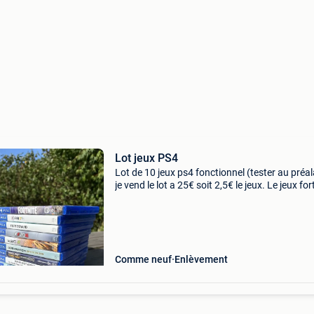
Lot jeux PS4
Lot de 10 jeux ps4 fonctionnel (tester au préal
je vend le lot a 25€ soit 2,5€ le jeux. Le jeux for
en cd contient la version "sauvée le monde" du 
Plus d&#39;i
Comme neuf
Enlèvement