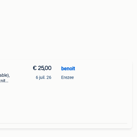
€ 25,00
benoit
able),
6 juil. 26
Erezee
tnite
jeux.