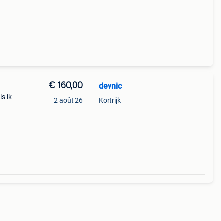
tation
€ 160,00
devnic
s ik
2 août 26
Kortrijk
 en