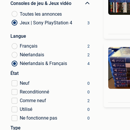
Consoles de jeu & Jeux vidéo
Toutes les annonces
Jeux | Sony PlayStation 4
3
Langue
Français
2
Néerlandais
2
Néerlandais & Français
4
État
Neuf
0
Reconditionné
0
Comme neuf
2
Utilisé
0
Ne fonctionne pas
0
Type