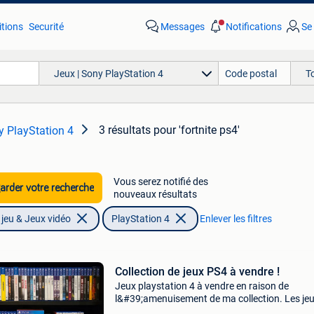
tions
Securité
Messages
Notifications
Se
Jeux | Sony PlayStation 4
T
3 résultats
pour 'fortnite ps4'
y PlayStation 4
Vous serez notifié des
rder votre recherche
nouveaux résultats
jeu & Jeux vidéo
PlayStation 4
Enlever les filtres
Collection de jeux PS4 à vendre !
Jeux playstation 4 à vendre en raison de
l&#39;amenuisement de ma collection. Les je
sont également vendus séparément. De nomb