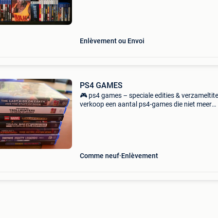
titres sont également disponibles pour : plays
2, ps3, ps
Enlèvement ou Envoi
PS4 GAMES
🎮 ps4 games – speciale edities & verzameltitel
verkoop een aantal ps4-games die niet meer
gebruikt worden. De games zijn in goede staat
worden geleverd met het originele hoesje.
Beschikbaa
Comme neuf
Enlèvement