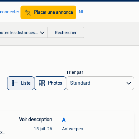
 connecter
NL
Placer une annonce
outes les distances…
Rechercher
Trier par
Liste
Photos
Voir description
A
15 juil. 26
Antwerpen
ux
reux