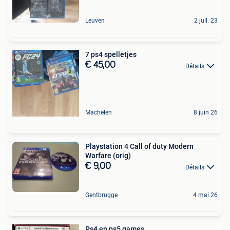
Leuven
2 juil. 23
7 ps4 spelletjes
€ 45,00
Détails
Machelen
8 juin 26
Playstation 4 Call of duty Modern
Warfare (orig)
€ 9,00
Détails
Gentbrugge
4 mai 26
Ps4 en ps5 games