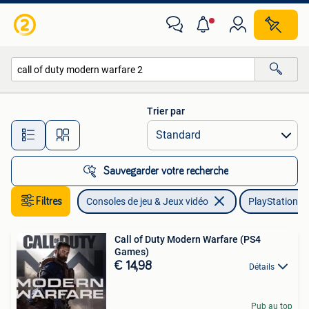
Jeux | Sony PlayStation 4
Trier par
Toutes les distances…
Sauvegarder votre recherche
Filtres
Consoles de jeu & Jeux vidéo
PlayStation 4
Call of Duty Modern Warfare (PS4
Games)
€ 14,98
Détails
Pub au top