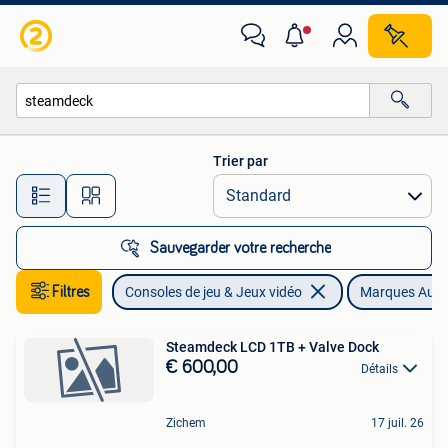
Consoles de jeu | Autre
Trier par
Toutes les distances…
Sauvegarder votre recherche
Filtres
Consoles de jeu & Jeux vidéo
Marques Autr
Steamdeck LCD 1TB + Valve Dock
€ 600,00
Détails
Zichem
17 juil. 26