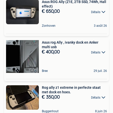
Asus ROG Ally (Z1E, 2TB SSD, 74Wh, Hall
effect)
€ 650,00
Détails
Zonhoven
3 août 26
Asus rog Ally , ivanky dock en Anker
multi usb
€ 400,00
Détails
Bree
29 juil. 26
Rog ally z1 extreme in perfecte staat
met dock en hoes.
€ 350,00
Détails
Buggenhout
8 juin 26