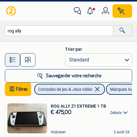
Consoles de jeu | Autre
Trier par
Toutes les distances…
Sauvegarder votre recherche
Filtres
Consoles de jeu & Jeux vidéo
Marques Autr
ROG ALLY Z1 EXTREME 1 TB
€ 475,00
Détails
Hoboken
2 août 26