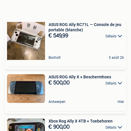
ASUS ROG Ally RC71L — Console de jeu
portable (blanche)
€ 549,99
Détails
Bocholt
5 août 26
ASUS ROG Ally X + Beschermhoes
€ 500,00
Détails
Antwerpen
Hier
Xbox Rog Ally X 4TB + Toebehoren
€ 900,00
Détails