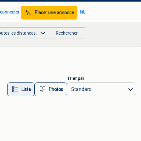
 connecter
NL
Placer une annonce
outes les distances…
Rechercher
Trier par
Liste
Photos