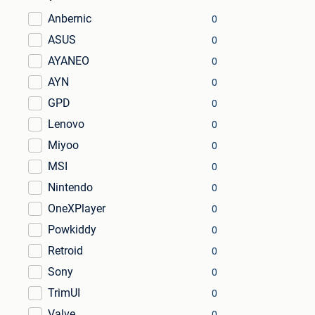
Anbernic
0
ASUS
0
AYANEO
0
AYN
0
GPD
0
Lenovo
0
Miyoo
0
MSI
0
Nintendo
0
OneXPlayer
0
Powkiddy
0
Retroid
0
Sony
0
TrimUI
0
Valve
0