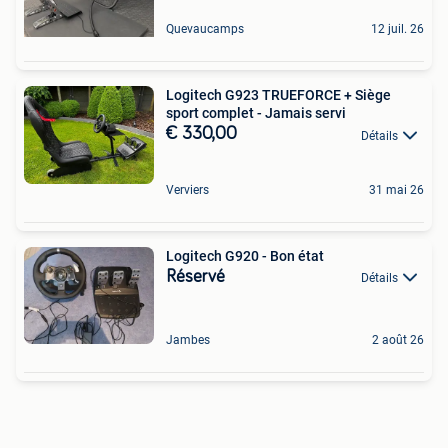
Quevaucamps
12 juil. 26
Logitech G923 TRUEFORCE + Siège
sport complet - Jamais servi
€ 330,00
Détails
Verviers
31 mai 26
Logitech G920 - Bon état
Réservé
Détails
Jambes
2 août 26