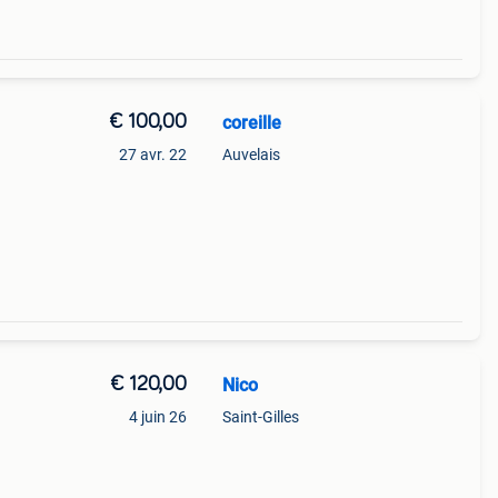
€ 100,00
coreille
27 avr. 22
Auvelais
€ 120,00
Nico
4 juin 26
Saint-Gilles