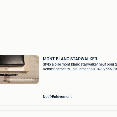
MONT BLANC STARWALKER.
Stylo à bille mont blanc starwalker neuf pour 
Renseignements uniquement au 0477/566.79
Pas de mail, pas de sms svp ! Pas de répondeu
vous pouvez laisser sonner sans frais, pas de
répons
Neuf
Enlèvement