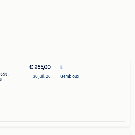
€ 265,00
L
265€.
30 juil. 26
Gembloux
5.
r,