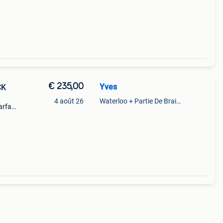
€ 235,00
Yves
CK
4 août 26
Waterloo + Partie De Braine-L'Alleud, De Ohain
rfait
é ,