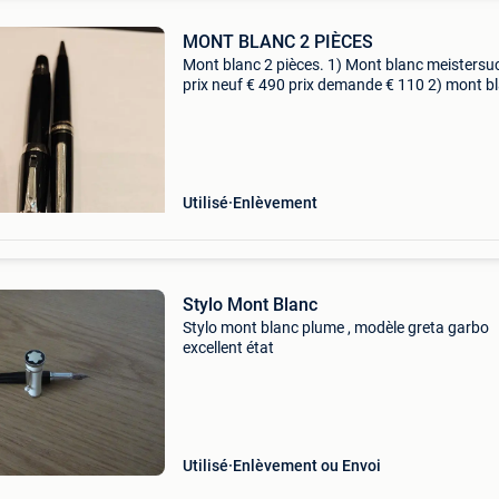
MONT BLANC 2 PIÈCES
Mont blanc 2 pièces. 1) Mont blanc meistersuc
prix neuf € 490 prix demande € 110 2) mont b
boheme porte plume (pointe or blanc 14k) prix
€1250 prix demande € 240. Pri
Utilisé
Enlèvement
Stylo Mont Blanc
Stylo mont blanc plume , modèle greta garbo
excellent état
Utilisé
Enlèvement ou Envoi