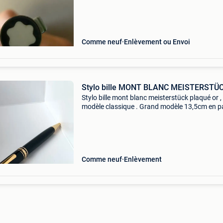
Comme neuf
Enlèvement ou Envoi
Stylo bille MONT BLANC MEISTERSTÜ
Stylo bille mont blanc meisterstück plaqué or ,
modèle classique . Grand modèle 13,5cm en pa
état proche du neuf . Je peux l’envoyer , à la
demande de l’acheteur et sous sa responsabilit
moyen
Comme neuf
Enlèvement