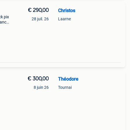
€ 290,00
Christos
k pix
28 juil. 26
Laarne
lanc
 neuf
€ 300,00
Théodore
8 juin 26
Tournai