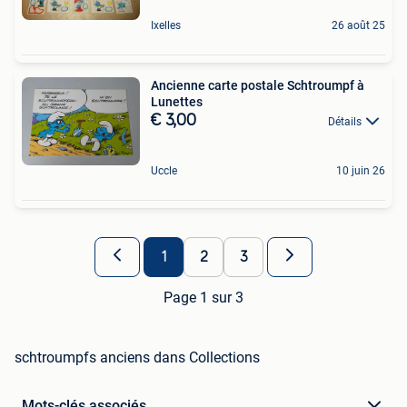
Ixelles
26 août 25
Ancienne carte postale Schtroumpf à
Lunettes
€ 3,00
Détails
Uccle
10 juin 26
1
2
3
Page 1 sur 3
schtroumpfs anciens dans Collections
Mots-clés associés