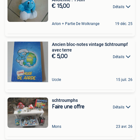
€ 15,00
Détails
Arlon + Partie De Wolkrange
19 déc. 25
Ancien bloc-notes vintage Schtroumpf
avec terre
€ 5,00
Détails
Uccle
15 juil. 26
schtroumphs
Faire une offre
Détails
Mons
23 avr. 26