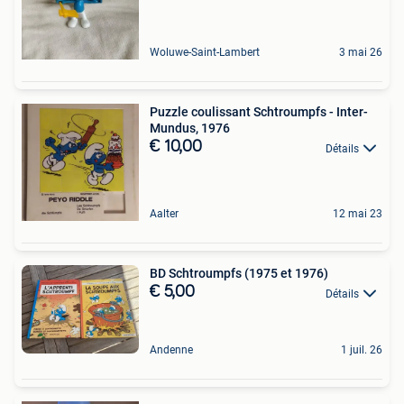
Woluwe-Saint-Lambert
3 mai 26
Puzzle coulissant Schtroumpfs - Inter-
Mundus, 1976
€ 10,00
Détails
Aalter
12 mai 23
BD Schtroumpfs (1975 et 1976)
€ 5,00
Détails
Andenne
1 juil. 26