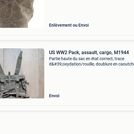
Enlèvement ou Envoi
US WW2 Pack, assault, cargo, M1944
Partie haute du sac en état correct, trace
d&#39;oxydation/rouille, doublure en caoutc
en mauvaise état. Daté 1945. Partie inférieure
sac en parfait état, doublure en caoutchouc en
bon
Envoi