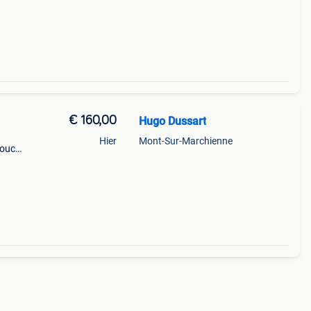
€ 160,00
Hugo Dussart
Hier
Mont-Sur-Marchienne
houc
 du
 très