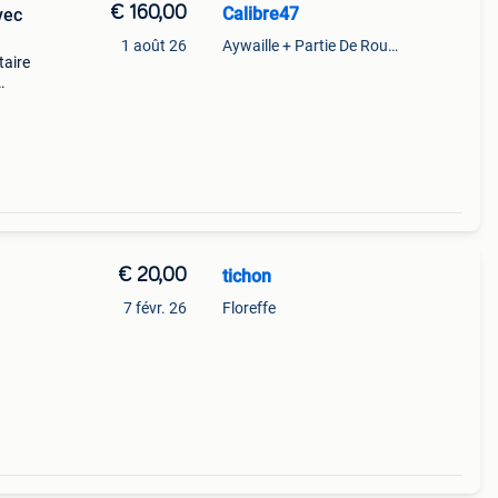
€ 160,00
Calibre47
vec
1 août 26
Aywaille + Partie De Rouvreux
taire
son
€ 20,00
tichon
7 févr. 26
Floreffe