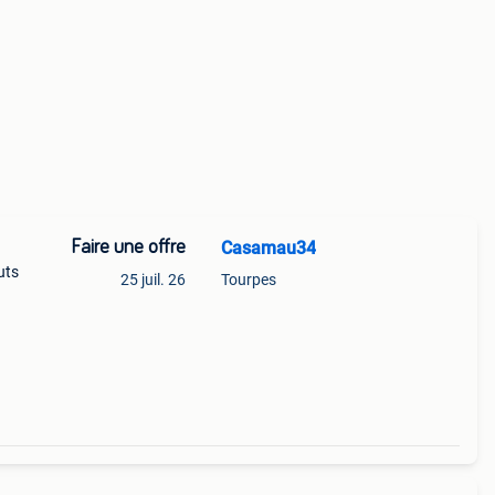
Faire une offre
Casamau34
uts
25 juil. 26
Tourpes
ended