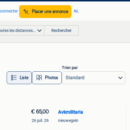
 connecter
NL
Placer une annonce
outes les distances…
Rechercher
Trier par
Liste
Photos
€ 65,00
Avkmilitaria
26 juil. 26
nieuwegein