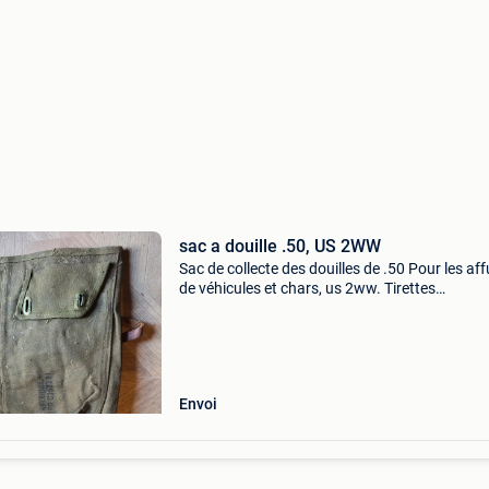
sac a douille .50, US 2WW
Sac de collecte des douilles de .50 Pour les aff
de véhicules et chars, us 2ww. Tirettes
fonctionnelles. Marquage "bag cartridge exp
g-153381".
Envoi