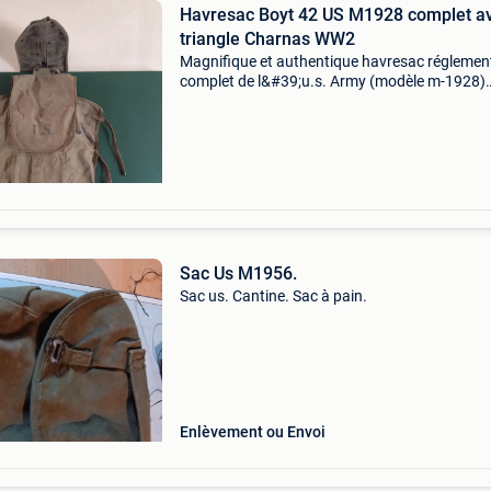
Havresac Boyt 42 US M1928 complet a
triangle Charnas WW2
Magnifique et authentique havresac réglemen
complet de l&#39;u.s. Army (modèle m-1928)
datant de la seconde guerre mondiale. Le lot
comprend le corps du sac principal ainsi que 
triangle d
Sac Us M1956.
Sac us. Cantine. Sac à pain.
Enlèvement ou Envoi