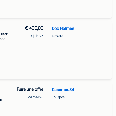
€ 400,00
Doc Holmes
liser
13 juin 26
Gavere
é de
Faire une offre
Casamau34
29 mai 26
Tourpes
du