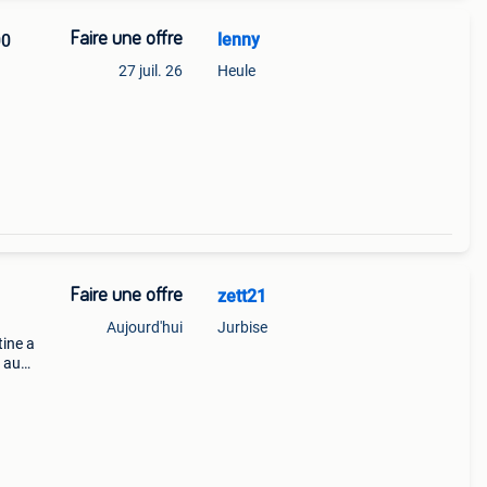
Faire une offre
lenny
00
27 juil. 26
Heule
Faire une offre
zett21
Aujourd'hui
Jurbise
tine a
e au
ngles