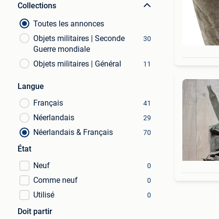
Collections
Toutes les annonces
Objets militaires | Seconde
30
Guerre mondiale
Objets militaires | Général
11
Langue
Français
41
Néerlandais
29
Néerlandais & Français
70
État
Neuf
0
Comme neuf
0
Utilisé
0
Doit partir