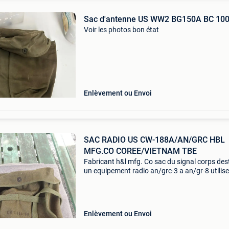
Sac d'antenne US WW2 BG150A BC 10
Voir les photos bon état
Enlèvement ou Envoi
SAC RADIO US CW-188A/AN/GRC HBL
MFG.CO COREE/VIETNAM TBE
Fabricant h&l mfg. Co sac du signal corps des
un equipement radio an/grc-3 a an/gr-8 utilis
debut des annees 1950 le sac a toutes ses sa
exterieur et interieur et attaches ainsi que
Enlèvement ou Envoi