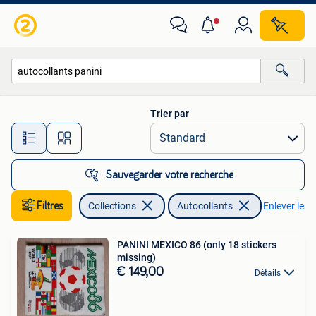
Autocollants
Trier par
Toutes les distances…
Sauvegarder votre recherche
Filtres
Collections
Autocollants
Enlever les f
PANINI MEXICO 86 (only 18 stickers
missing)
€ 149,00
Détails