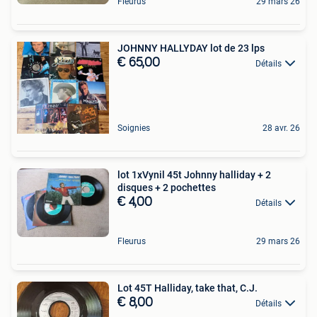
Fleurus
29 mars 26
JOHNNY HALLYDAY lot de 23 lps
€ 65,00
Détails
Soignies
28 avr. 26
lot 1xVynil 45t Johnny halliday + 2
disques + 2 pochettes
€ 4,00
Détails
Fleurus
29 mars 26
Lot 45T Halliday, take that, C.J.
€ 8,00
Détails