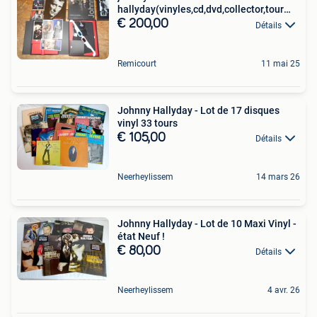
hallyday(vinyles,cd,dvd,collector,tour
66,année vogue
€ 200,00
Détails
Remicourt
11 mai 25
Johnny Hallyday - Lot de 17 disques
vinyl 33 tours
€ 105,00
Détails
Neerheylissem
14 mars 26
Johnny Hallyday - Lot de 10 Maxi Vinyl -
état Neuf !
€ 80,00
Détails
Neerheylissem
4 avr. 26