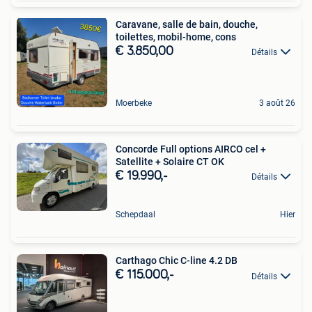
Caravane, salle de bain, douche,
toilettes, mobil-home, cons
€ 3.850,00
Détails
Moerbeke
3 août 26
Concorde Full options AIRCO cel +
Satellite + Solaire CT OK
€ 19.990,-
Détails
Schepdaal
Hier
Carthago Chic C-line 4.2 DB
€ 115.000,-
Détails