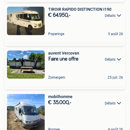
TIROIR RAPIDO DISTINCTION I190
€ 64.950,-
Détails
Poperinge
5 août 26
auvent Vercovan
Faire une offre
Détails
Zomergem
25 juil. 26
mobilhomme
€ 35.000,-
Détails
Rognee
4 août 26