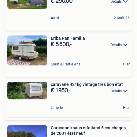
€ 290,00
Détails
Aalst
2 août 26
Eriba Pan Familia
€ 5.600,-
Détails
Glain & Partie Ans
Hier
caravane 421kg vintage très bon état
€ 1.950,-
Détails
Limerle
Hier
Caravane knaus eifelland 5 couchages
de 2001 état neuf