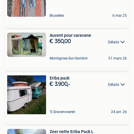
Bruxelles
6 mai 25
Auvent pour caravane
€ 350,00
Détails
Montignies-Sur-Sambre
31 mars 26
Eriba puck
€ 3.900,-
Détails
'S Gravenvoeren
24 avr. 26
Zeer nette Eriba Puck L