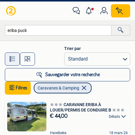
Caravanes & Camping
Trier par
Toutes les distances…
Sauvegarder votre recherche
Filtres
Caravanes & Camping
🔆🔆🔆 CARAVANE ERIBA À
LOUER/PERMIS DE CONDUIRE B 🔆🔆🔆
€ 44,00
Détails
Harelbeke
18 mars 26