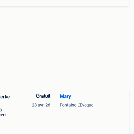
Gratuit
Mary
kerke
28 avr. 26
Fontaine-L'Eveque
ny
kerke
du