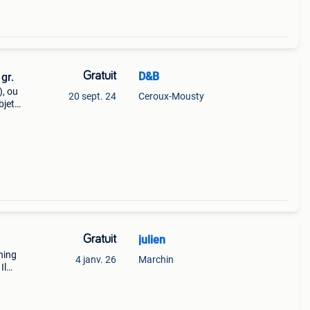
Gratuit
D&B
gr.
), ou
20 sept. 24
Ceroux-Mousty
bjets
 avec
Gratuit
julien
ning
4 janv. 26
Marchin
Il
spéc