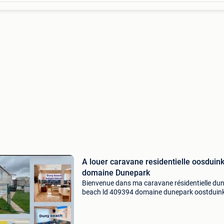
A louer caravane residentielle oosduin
domaine Dunepark
Bienvenue dans ma caravane résidentielle du
beach ld 409394 domaine dunepark oostduin
le domaine est situé : ✅ à la limite
d&#39;oostduinkerke/nieuwpoort ✅ à 200 m 
domaine, vous trouvere