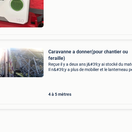
Modèle : efoy 150 ✅ compatible 12 v / 24
Caravanne a donner(pour chantier ou
feraille)
Reçue il y a deux ans j&#39;y ai stocké du maté
Il n&#39;y a plus de mobilier et le lanterneau p
un peu+un coin abimé idéal pour faire comme
ou pour un poulailler... Prévoir de ve
4 à 5 mètres