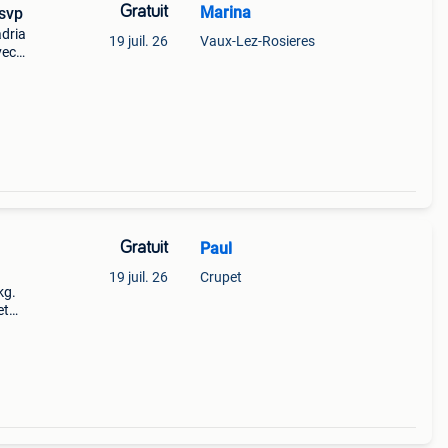
Gratuit
Marina
 svp
adria
19 juil. 26
Vaux-Lez-Rosieres
vec
avec
e qu’
Gratuit
Paul
19 juil. 26
Crupet
kg.
et
vous-