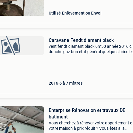
Utilisé
Enlèvement ou Envoi
Caravane Fendt diamant black
​vent fendt diamant black 6m50 année 2016 c
douche gaz bon état général quelques bricole
changer mais pas méchant quelques bosses 
l&#39;extérieur pour plus de renseignements
contactez-moi
2016
6 à 7 mètres
Enterprise Rénovation et travaux DE
batiment
Vous cherchez à rénover votre appartement o
votre maison à prix réduit ? Vous êtes à la