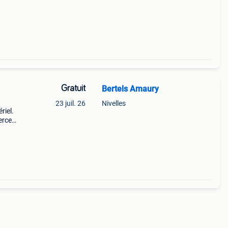
Gratuit
Bertels Amaury
23 juil. 26
Nivelles
riel.
erce
 moi