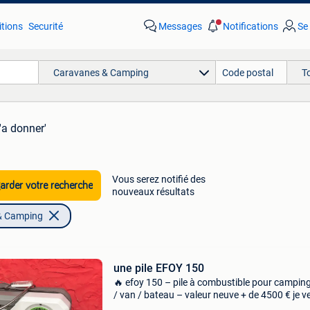
tions
Securité
Messages
Notifications
Se
Caravanes & Camping
T
'a donner'
Vous serez notifié des
rder votre recherche
nouveaux résultats
& Camping
une pile EFOY 150
🔥 efoy 150 – pile à combustible pour campin
/ van / bateau – valeur neuve + de 4500 € je 
une pile à combustible efoy 150 en excellent é