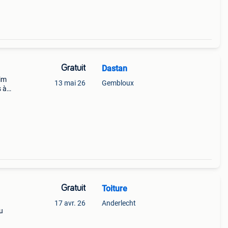
Gratuit
Dastan
lim
13 mai 26
Gembloux
s à
à
Gratuit
Toiture
17 avr. 26
Anderlecht
u