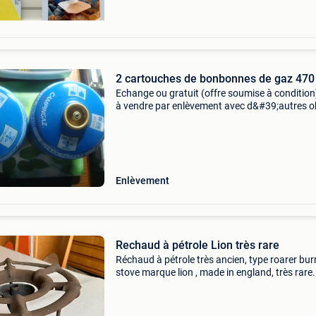
2 cartouches de bonbonnes de gaz 470 
Echange ou gratuit (offre soumise à condition
à vendre par enlèvement avec d&#39;autres o
pour un total de minimum 40 € a vendre en lot
d&#39;autres objets, à échanger ou g
Enlèvement
Rechaud à pétrole Lion très rare
Réchaud à pétrole très ancien, type roarer bur
stove marque lion , made in england, très rare. 
faut remplacer le joint de pompe et le joint de
bouchon. Ceux ci sont disponibles sur le site 