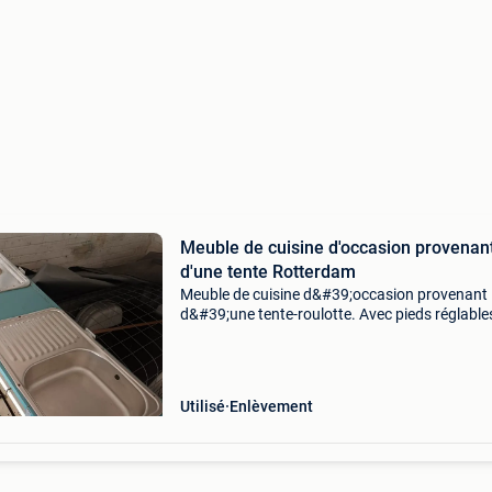
Meuble de cuisine d'occasion provenan
d'une tente Rotterdam
Meuble de cuisine d&#39;occasion provenant
d&#39;une tente-roulotte. Avec pieds réglables
vous êtes intéressé, faites une belle offre. Att
! Il suffit de le récupérer à rotterdam.
Utilisé
Enlèvement