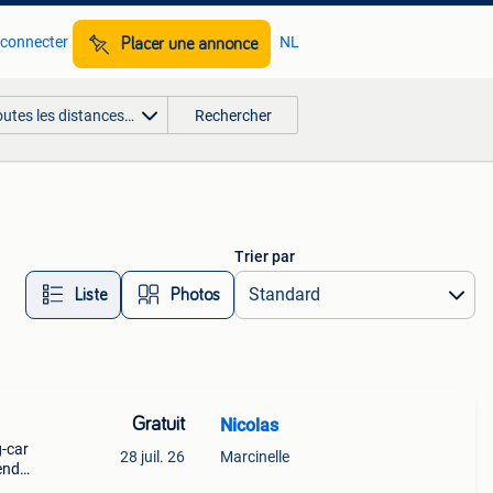
 connecter
NL
Placer une annonce
outes les distances…
Rechercher
Trier par
Liste
Photos
Gratuit
Nicolas
g-car
28 juil. 26
Marcinelle
vends
tat. ✅