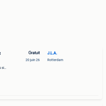
Gratuit
J.L.A.
t
20 juin 26
Rotterdam
 si
ention