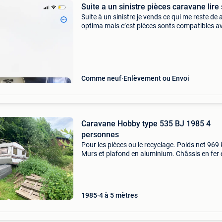
Suite a un sinistre pièces caravane lire
Suite à un sinistre je vends ce qui me reste de 
optima mais c’est pièces sonts compatibles a
pratiquement toutes les marques ´le bloc wc 
cassette comprise (pompe manuelle plus fiabl
Comme neuf
Enlèvement ou Envoi
Caravane Hobby type 535 BJ 1985 4
personnes
Pour les pièces ou le recyclage. Poids net 969 
Murs et plafond en aluminium. Châssis en fer 
très bon attelage. Tout peut être récupéré
gratuitement, mais vous pouvez le récupérer 
même.
1985
4 à 5 mètres