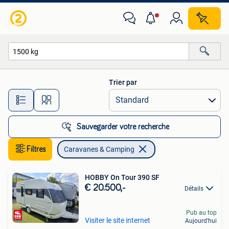
Caravanes & Camping
Trier par
Toutes les distances…
Sauvegarder votre recherche
Filtres
Caravanes & Camping
HOBBY On Tour 390 SF
€ 20.500,-
Détails
Pub au top
Visiter le site internet
Aujourd'hui