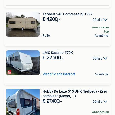
Tabbert 540 Comtesse bj.1997
€ 4.900,-
Détails
Annonce au
top
Pulle
Avant-hier
LMC Sassino 470K
€ 22.500,-
Détails
Visiter le site internet
Avant-hier
Hobby De Luxe 515 UHK (hefbed) - Zeer
compleet (Mover, ...)
€ 27.400,-
Détails
Annonce au