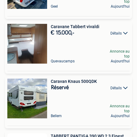
top
Geel
Aujourd'hui
Caravane Tabbert vivaldi
€ 15.000,-
Détails
Annonce au
top
Quevaucamps
Aujourd'hui
Caravan Knaus 500QDK
Réservé
Détails
Annonce au
top
Bellem
Aujourd'hui
TABBERT PANTIGA 390 WD 2,3 Finest