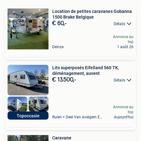
Location de petites caravanes Gobanna
1500 Brake Belgique
€ 60,-
Détails
Annonce au
top
Deinze
1 août 26
Lits superposés Eifelland 560 TK,
déménagement, auvent
€ 13.500,-
Détails
Annonce au
top
Topoccasie
Ruien + Deel Van Avelgem En Waarmaarde
Aujourd'hui
Caravane