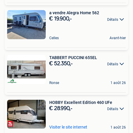
a vendre Alegra Home 562
€ 19.900,-
Détails
Celles
Avant-hier
TABBERT PUCCINI 655EL
€ 52.350,-
Détails
Ronse
1 août 26
HOBBY Excellent Edition 460 UFe
€ 28.990,-
Détails
Visiter le site internet
1 août 26