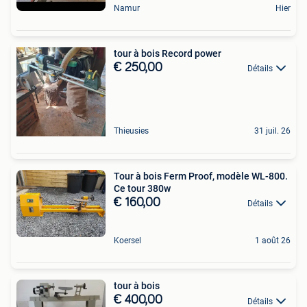
Namur
Hier
tour à bois Record power
€ 250,00
Détails
Thieusies
31 juil. 26
Tour à bois Ferm Proof, modèle WL-800.
Ce tour 380w
€ 160,00
Détails
Koersel
1 août 26
tour à bois
€ 400,00
Détails