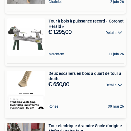
Chatelet
2 juin 26
Tour à bois à puissance record « Coronet
Herald »
€ 1.295,00
Détails
Merchtem
11 juin 26
Deux escaliers en bois à quart de tour à
droite
€ 650,00
Détails
Ronse
30 mai 26
Tour électrique A vendre Socle d'origine
Myford : Votre tour