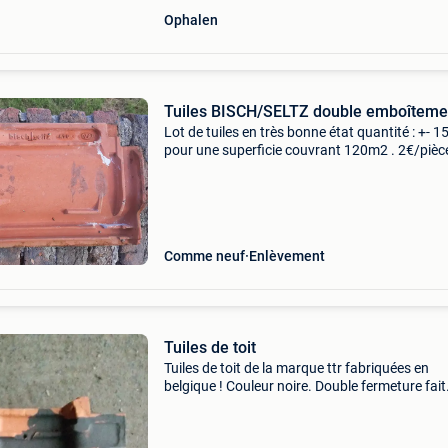
Ophalen
Tuiles BISCH/SELTZ double emboîteme
Lot de tuiles en très bonne état quantité : +- 1
pour une superficie couvrant 120m2 . 2€/pièce
3000€ le lot . Négociable !
Comme neuf
Enlèvement
Tuiles de toit
Tuiles de toit de la marque ttr fabriquées en
belgique ! Couleur noire. Double fermeture fait
environ 11 m2. Stock : sur une palette. Peut êt
chargé avec un chariot élévateur. Prix pour le l
depar