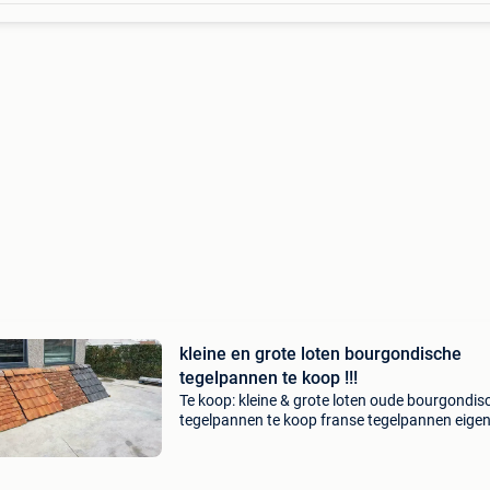
kleine en grote loten bourgondische
tegelpannen te koop !!!
Te koop: kleine & grote loten oude bourgondis
tegelpannen te koop franse tegelpannen eige
import rechtstreeks uit frankrijk. Vrijblijvend te
bezichtigen op afspraak! Vlotte afhaling mogeli