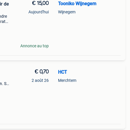
€ 15,00
Tooniko Wijnegem
ir de
Aujourd'hui
Wijnegem
ndre
trats
e
Annonce au top
€ 0,70
HCT
2 août 26
Merchtem
n. Se