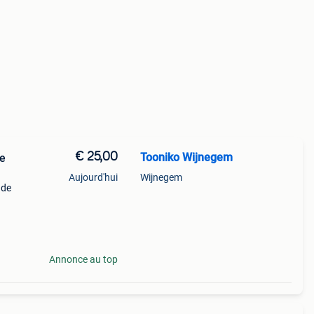
€ 25,00
Tooniko Wijnegem
de
Aujourd'hui
Wijnegem
 de
ente
 et
Annonce au top