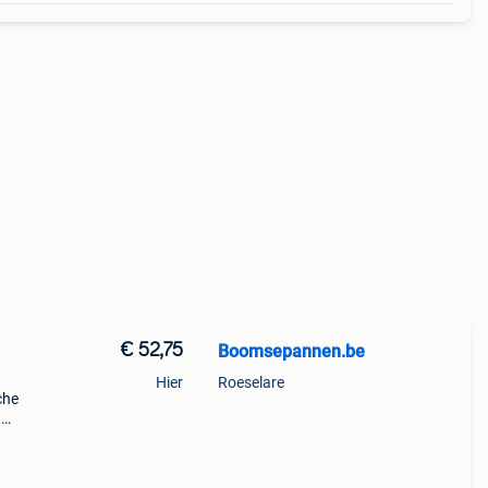
€ 52,75
Boomsepannen.be
Hier
Roeselare
che
n
jk i