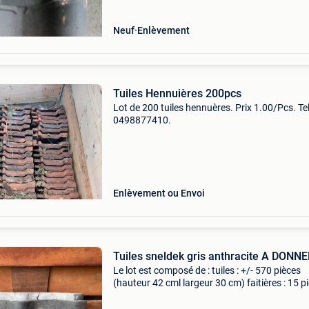
Neuf
Enlèvement
Tuiles Hennuières 200pcs
Lot de 200 tuiles hennuères. Prix 1.00/Pcs. Tel
0498877410.
Enlèvement ou Envoi
Tuiles sneldek gris anthracite A DONN
Le lot est composé de : tuiles : +/- 570 pièces
(hauteur 42 cml largeur 30 cm) faitières : 15 p
(40 cm) a nettoyer et à venir chercher sur plac