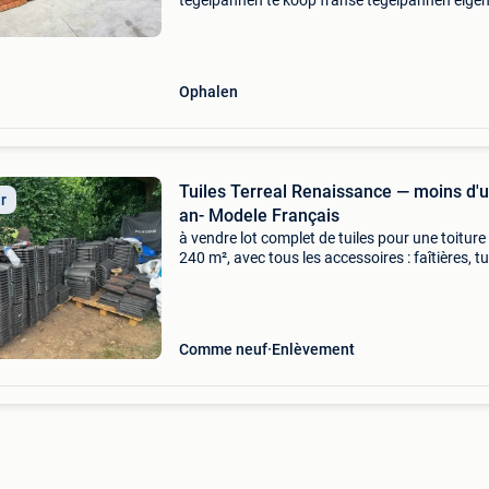
tegelpannen te koop franse tegelpannen eige
import rechtstreeks uit frankrijk. Vrijblijvend te
bezichtigen op afspraak! Vlotte afhaling mogeli
Ophalen
Tuiles Terreal Renaissance — moins d'
ir
an- Modele Français
à vendre lot complet de tuiles pour une toiture
240 m², avec tous les accessoires : faîtières, tu
de rive, closoirs, raccords — tout ce qu&#39;il 
pour poser une toiture neuve. ÉTat de
Comme neuf
Enlèvement