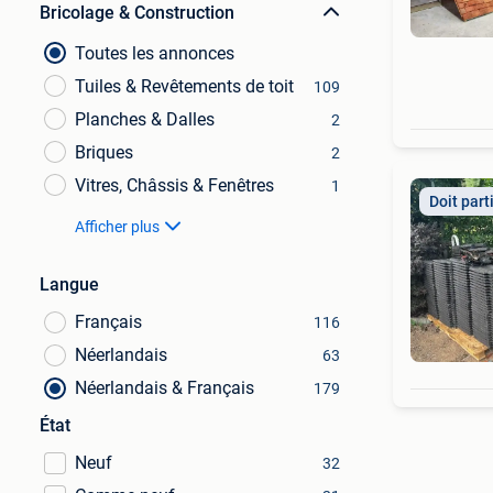
Bricolage & Construction
Toutes les annonces
Tuiles & Revêtements de toit
109
Planches & Dalles
2
Briques
2
Vitres, Châssis & Fenêtres
1
Doit part
Afficher plus
Langue
Français
116
Néerlandais
63
Néerlandais & Français
179
État
Neuf
32