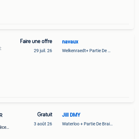
Faire une offre
navaux
:
29 juil. 26
Welkenraedt+ Partie De Baelen
Gratuit
Jill DMY
ER
3 août 26
Waterloo + Partie De Braine-L'Alleud, De Ohain
ièces
e