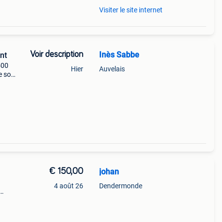
Visiter le site internet
Voir description
Inès Sabbe
nt
500
Hier
Auvelais
 soit
€ 150,00
johan
4 août 26
Dendermonde
re
ot