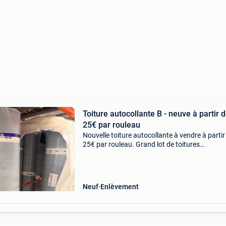
Toiture autocollante B - neuve à partir 
25€ par rouleau
Nouvelle toiture autocollante à vendre à partir
25€ par rouleau. Grand lot de toitures
bitumineuses autocollantes provenant de la v
en usine. Idéal comme base pour les toits plats
pour
Neuf
Enlèvement