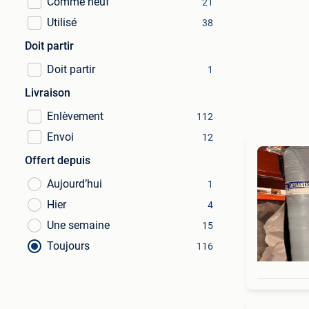
Comme neuf
21
Utilisé
38
Doit partir
Doit partir
1
Livraison
Enlèvement
112
Envoi
12
Offert depuis
Aujourd’hui
1
Hier
4
Une semaine
15
Toujours
116