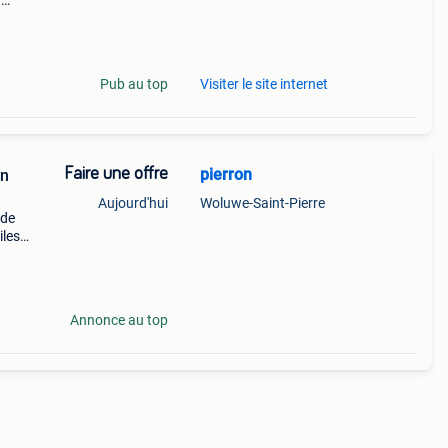
n
jk i
Pub au top
Visiter le site internet
Faire une offre
pierron
un
Aujourd'hui
Woluwe-Saint-Pierre
 de
iles
faut
Annonce au top