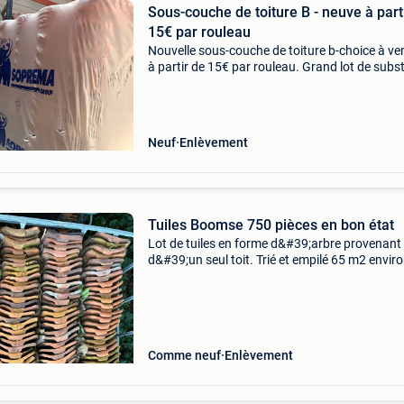
Sous-couche de toiture B - neuve à part
15€ par rouleau
Nouvelle sous-couche de toiture b-choice à ve
à partir de 15€ par rouleau. Grand lot de subs
bitumineux provenant du nettoyage de
l&#39;usine. Convient comme première couch
dans un
Neuf
Enlèvement
Tuiles Boomse 750 pièces en bon état
Lot de tuiles en forme d&#39;arbre provenant
d&#39;un seul toit. Trié et empilé 65 m2 enviro
colle dans des cages ibc. - Rouge : 707 pièces -
bleu : 51 pièces 0,70€ par pièce tuiles
Comme neuf
Enlèvement