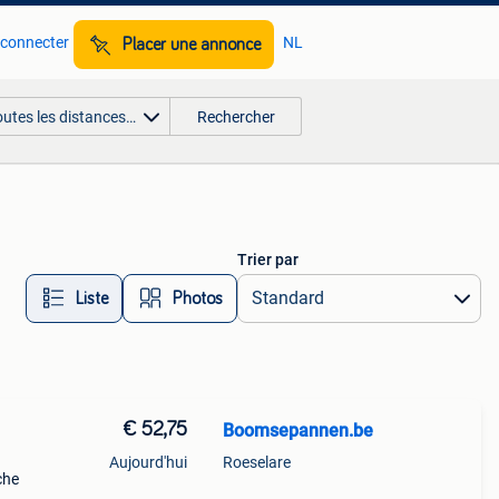
 connecter
NL
Placer une annonce
outes les distances…
Rechercher
Trier par
Liste
Photos
€ 52,75
Boomsepannen.be
Aujourd'hui
Roeselare
che