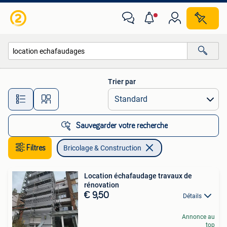
Bricolage & Construction
Trier par
Toutes les distances…
Sauvegarder votre recherche
Filtres
Bricolage & Construction
Location échafaudage travaux de
rénovation
€ 9,50
Détails
Annonce au
top