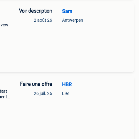
Voir description
Sam
2 août 26
Antwerpen
 vcw-
rni
Faire une offre
HBR
état
26 juil. 26
Lier
ment
tion