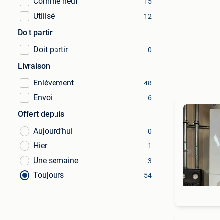
Comme neuf
15
Utilisé
12
Doit partir
Doit partir
0
Livraison
Enlèvement
48
Envoi
6
Offert depuis
Aujourd’hui
0
Hier
1
Une semaine
3
Toujours
54