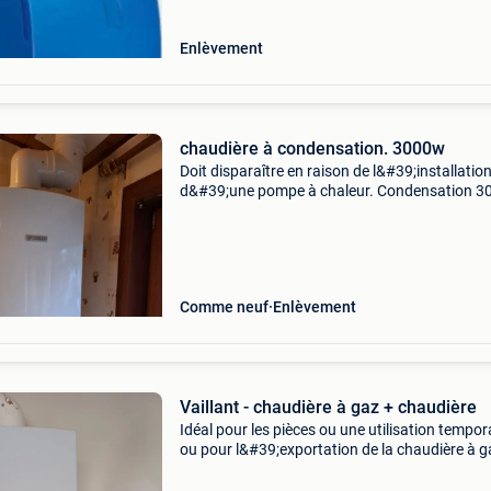
Enlèvement
chaudière à condensation. 3000w
Doit disparaître en raison de l&#39;installatio
d&#39;une pompe à chaleur. Condensation 
gaz naturel. Achat comme neuf 16/12/2023
Comme neuf
Enlèvement
Vaillant - chaudière à gaz + chaudière
Idéal pour les pièces ou une utilisation tempor
ou pour l&#39;exportation de la chaudière à g
vaillant avec la chaudière associée à la vente 
raison du remplacement par une nouvelle inst