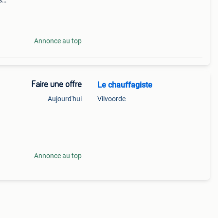
s
é la
dant,
Annonce au top
Faire une offre
Le chauffagiste
Aujourd'hui
Vilvoorde
etien
ion ✔
Annonce au top