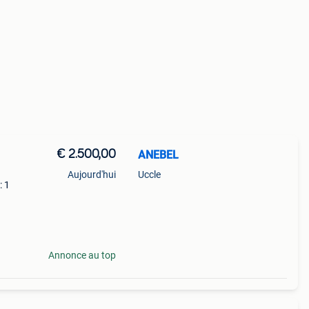
€ 2.500,00
ANEBEL
Aujourd'hui
Uccle
: 1
 +
Annonce au top