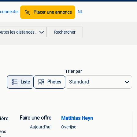
 connecter
NL
Placer une annonce
outes les distances…
Rechercher
Trier par
Liste
Photos
Faire une offre
Matthias Heyn
ière
Aujourd'hui
Overijse
ens