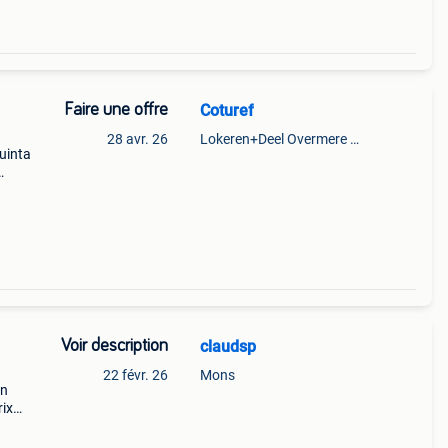
Faire une offre
Coturef
28 avr. 26
Lokeren+Deel Overmere En Zele
uinta
Voir description
claudsp
22 févr. 26
Mons
en
rix