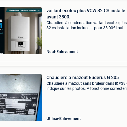
vaillant ecotec plus VCW 32 CS installé
avant 3800.
Chaudière à condensation vaillant ecotec plus
32 cs installation incluse — pour 38,00€ tout
compris. Pas de surprises ! ! ! ✅ Inclus : ✔️ fou
avec un certificat officiel. ✔️ Installation d
Neuf
Enlèvement
Chaudière à mazout Buderus G 205
Chaudière à mazout sans brûleur dans l&#39;
indiqué sur les photos. A fonctionné correcte
jusqu&#39;à la déconnexion de l&#39;installa
de la chaudière à gaz, il y a 8 ans. Chau
Utilisé
Enlèvement