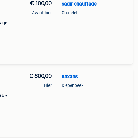
€ 100,00
sagir chauffage
Avant-hier
Chatelet
fage
en &
ac
€ 800,00
naxans
Hier
Diepenbeek
5 bien
i