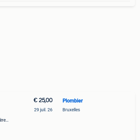
€ 25,00
Plombier
29 juil. 26
Bruxelles
ières
t de
e,