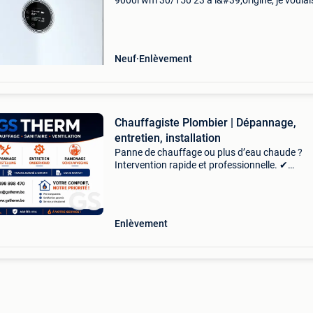
9000i wm 30/150 23 à l&#39;origine, je voulai
passer du mazout au gaz et j&#39;avais achet
chaudière à gaz à condensation bosch. Cepen
j
Neuf
Enlèvement
Chauffagiste Plombier | Dépannage,
entretien, installation
Panne de chauffage ou plus d’eau chaude ?
Intervention rapide et professionnelle. ✔
Dépannage chaudières (gaz & mazout) ✔ entr
avec attestation ✔ remplacement et installat
transparence s
Enlèvement