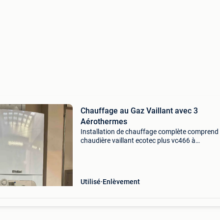
Chauffage au Gaz Vaillant avec 3
Aérothermes
Installation de chauffage complète comprend 
chaudière vaillant ecotec plus vc466 à
condensation murale + 3 aérotherme verco a
2420.11, 3 Consoles murales pour aérotherme
groupe de pompe 1 circui
Utilisé
Enlèvement