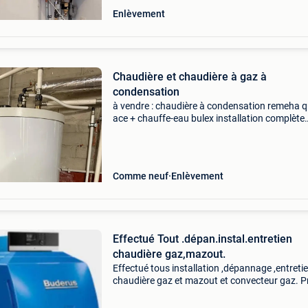
Enlèvement
Chaudière et chaudière à gaz à
condensation
à vendre : chaudière à condensation remeha q
ace + chauffe-eau bulex installation complète
comprenant : chaudière à gaz à condensation
remeha quinta ace chauffe-eau bulex (ballon
tampon) capteurs
Comme neuf
Enlèvement
Effectué Tout .dépan.instal.entretien
chaudière gaz,mazout.
Effectué tous installation ,dépannage ,entreti
chaudière gaz et mazout et convecteur gaz. P
tres int. Contact : 0496/426391