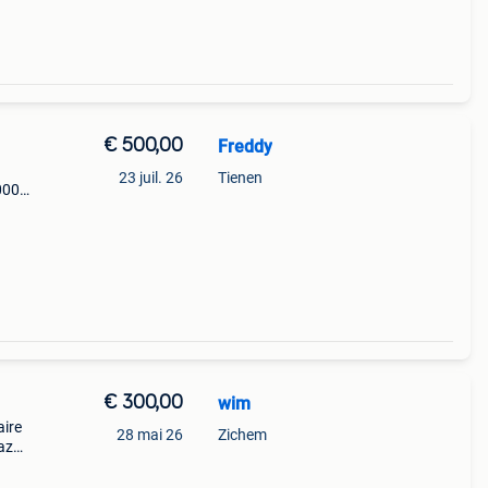
€ 500,00
Freddy
n
23 juil. 26
Tienen
3000w
€ 300,00
wim
aire
28 mai 26
Zichem
az
en
al