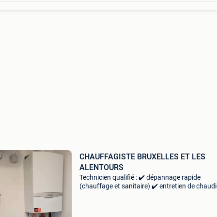
CHAUFFAGISTE BRUXELLES ET LES
ALENTOURS
Technicien qualifié : ✔️ dépannage rapide
(chauffage et sanitaire) ✔️ entretien de chaud
(gaz) ✔️ recherche de pannes ✔️ remplacemen
pièces ✔️ installation sanitaire (wc, robinetteri
etc.)