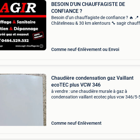
BESOIN D’UN CHAUFFAGISTE DE
CONFIANCE ?
Besoin d’un chauffagiste de confiance ? 🔥 📍
Châtelineau & 30 km alentours 🔧 sagir chauf
– chauffagiste agréé gaz & mazout ✔️ entreti
dépannage chaudières gaz / mazout ✔️ rempl
Comme neuf
Enlèvement ou Envoi
Chaudière condensation gaz Vaillant
ecoTEC plus VCW 346
à vendre : une chaudière murale à gaz à
condensation vaillant ecotec plus vcw 346/5-
entretenue (raccordée au gaz naturel). La
chaudière a bien fonctionné jusqu&#39;en ma
2026 et a récemmen
Comme neuf
Enlèvement