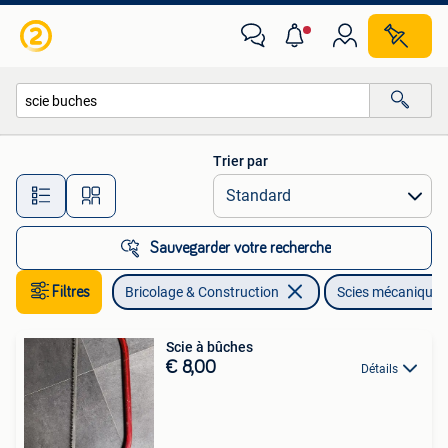
Outillage | Scies mécaniques
Trier par
Toutes les distances…
Sauvegarder votre recherche
Filtres
Bricolage & Construction
Scies mécaniques
Scie à bûches
€ 8,00
Détails