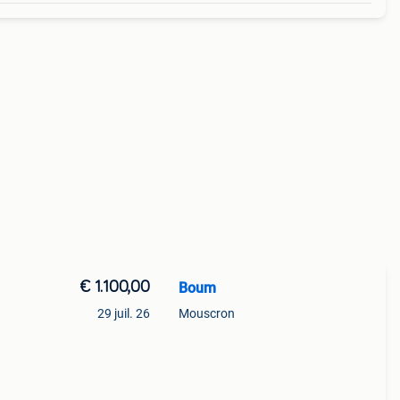
€ 1.100,00
Boum
29 juil. 26
Mouscron