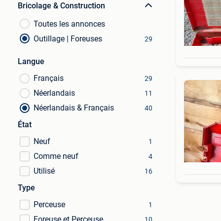
Bricolage & Construction
Toutes les annonces
Outillage | Foreuses
29
Langue
Français
29
Néerlandais
11
Néerlandais & Français
40
État
Neuf
1
Comme neuf
4
Utilisé
16
Type
Perceuse
1
Foreuse et Perceuse
10