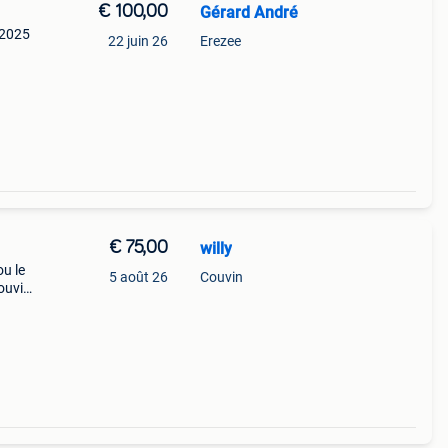
€ 100,00
Gérard André
n 2025
22 juin 26
Erezee
€ 75,00
willy
u le
5 août 26
Couvin
ouvin