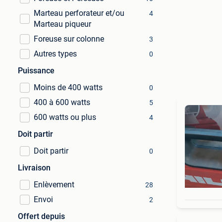
Marteau perforateur et/ou
4
Marteau piqueur
Foreuse sur colonne
3
Autres types
0
Puissance
Moins de 400 watts
0
400 à 600 watts
5
600 watts ou plus
4
Doit partir
Doit partir
0
Livraison
Enlèvement
28
Envoi
2
Offert depuis