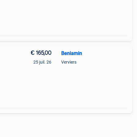
€ 165,00
Beniamin
25 juil. 26
Verviers