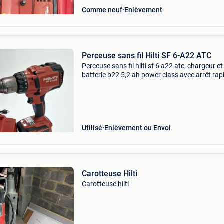
Comme neuf
Enlèvement
Perceuse sans fil Hilti SF 6-A22 ATC
Perceuse sans fil hilti sf 6 a22 atc, chargeur et
batterie b22 5,2 ah power class avec arrêt rap
électronique atc et excellente ergonomie pour
utilisation universelle dans le bois, le métal et
Utilisé
Enlèvement ou Envoi
Carotteuse Hilti
Carotteuse hilti