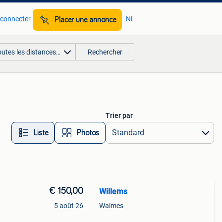
 connecter
NL
Placer une annonce
outes les distances…
Rechercher
Trier par
Liste
Photos
€ 150,00
Willems
5 août 26
Waimes