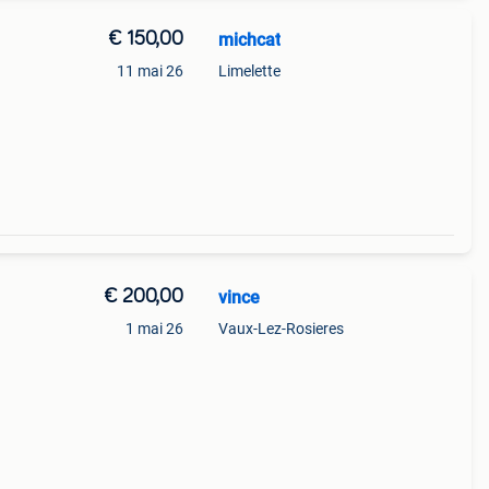
€ 150,00
michcat
11 mai 26
Limelette
€ 200,00
vince
1 mai 26
Vaux-Lez-Rosieres