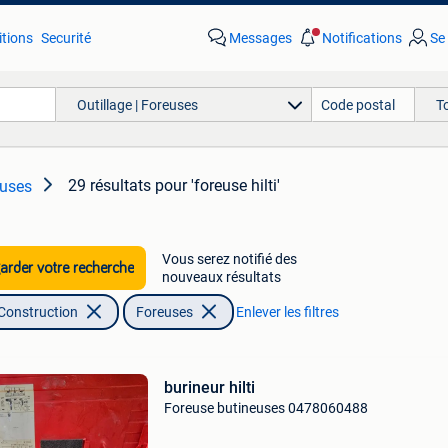
tions
Securité
Messages
Notifications
Se
Outillage | Foreuses
T
29 résultats
pour 'foreuse hilti'
euses
Vous serez notifié des
rder votre recherche
nouveaux résultats
 Construction
Foreuses
Enlever les filtres
burineur hilti
Foreuse butineuses 0478060488