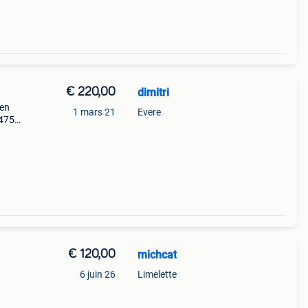
€ 220,00
dimitri
 en
1 mars 21
Evere
0475
€ 120,00
michcat
6 juin 26
Limelette