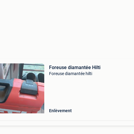
Foreuse diamantée Hilti
Foreuse diamantée hilti
Enlèvement