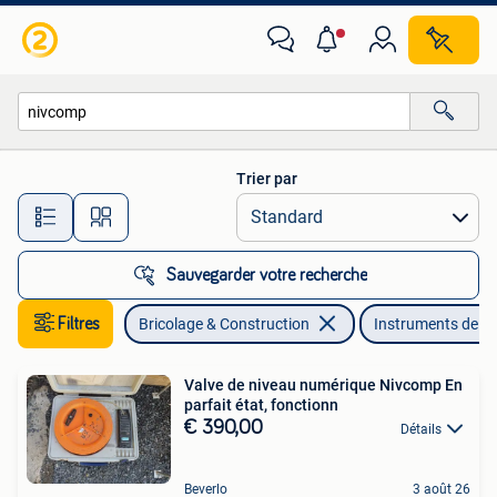
Instruments de mesure
Trier par
Toutes les distances…
Sauvegarder votre recherche
Filtres
Bricolage & Construction
Instruments de m
Valve de niveau numérique Nivcomp En
parfait état, fonctionn
€ 390,00
Détails
Beverlo
3 août 26