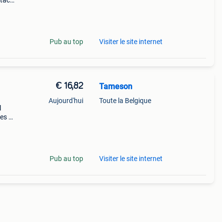
tact
l
Pub au top
Visiter le site internet
€ 16,82
Tameson
Aujourd'hui
Toute la Belgique
l
les de
tient
Pub au top
Visiter le site internet