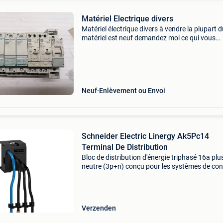
Matériel Electrique divers
Matériel électrique divers à vendre la plupart 
matériel est neuf demandez moi ce qui vous
intéresse et faite moi une proposition envoi 6 
en point relais bpost ou 8 euros chez vous.
0495949120
Neuf
Enlèvement ou Envoi
Schneider Electric Linergy Ak5Pc14
Terminal De Distribution
Bloc de distribution d'énergie triphasé 16a plu
neutre (3p+n) conçu pour les systèmes de con
mobiles linergy hk-ak5. Caractéristiques d'une
longueur de câble de 0,2 m et prend en charge 
Verzenden