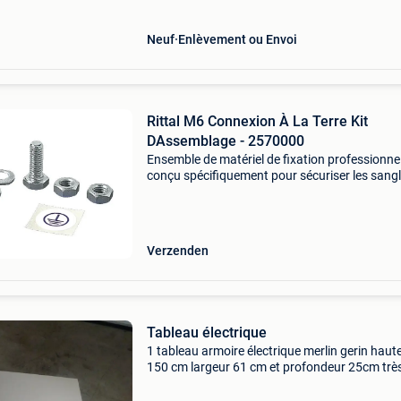
Neuf
Enlèvement ou Envoi
Rittal M6 Connexion À La Terre Kit
DAssemblage - 2570000
Ensemble de matériel de fixation professionne
conçu spécifiquement pour sécuriser les sang
terre aux trous de système m6. Chaque kit con
des éléments de montage optimisés pour les
applicat
Verzenden
Tableau électrique
1 tableau armoire électrique merlin gerin haut
150 cm largeur 61 cm et profondeur 25cm trè
état. 220Euros 1 tableau électrique 6 rangées
modules hauteur 105 cm largeur 55 cm et