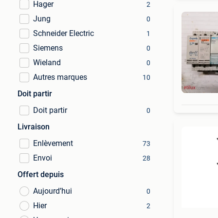
Hager
2
Jung
0
Schneider Electric
1
Siemens
0
Wieland
0
Autres marques
10
Doit partir
Doit partir
0
Livraison
Enlèvement
73
Envoi
28
Offert depuis
Aujourd’hui
0
Hier
2