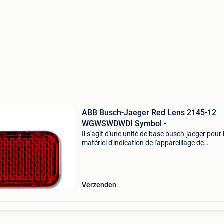
ABB Busch-Jaeger Red Lens 2145-12
WGWSWDWDI Symbol -
Il s'agit d'une unité de base busch-jaeger pour 
matériel d'indication de l'appareillage de
commutation, de couleur rouge, comme l'indiq
numéro ral 4003. Son design intègre
Verzenden