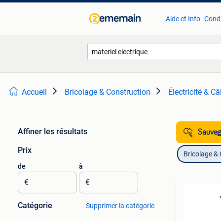
Aide et Info
Condi
Accueil
Bricolage & Construction
Électricité & C
Affiner les résultats
Sauvega
Prix
Bricolage &
de
à
€
€
Catégorie
Supprimer la catégorie