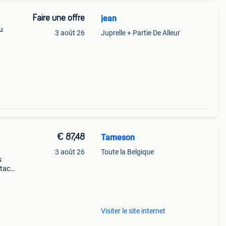
Faire une offre
jean
du
3 août 26
Juprelle + Partie De Alleur
euros
€ 87,48
Tameson
3 août 26
Toute la Belgique
s
tact
l
Visiter le site internet