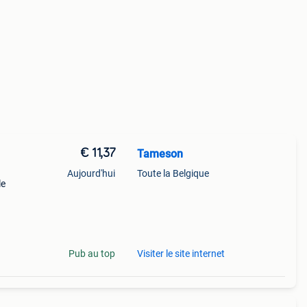
€ 11,37
Tameson
Aujourd'hui
Toute la Belgique
le
ue le
Pub au top
Visiter le site internet