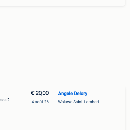
€ 20,00
Angele Delory
ises 2
4 août 26
Woluwe-Saint-Lambert