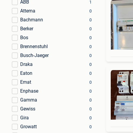
ABB
1
Attema
0
Bachmann
0
Berker
0
Bos
0
Brennenstuhl
0
Busch-Jaeger
0
Draka
0
Eaton
0
Emat
0
Enphase
0
Gamma
0
Gewiss
0
Gira
0
Growatt
0