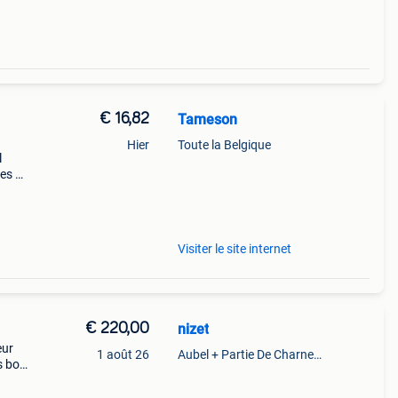
€ 16,82
Tameson
Hier
Toute la Belgique
l
les de
tient
Visiter le site internet
€ 220,00
nizet
eur
1 août 26
Aubel + Partie De Charneux
s bon
 de 24