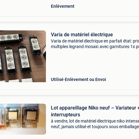
Enlèvement
Varia de matériel électrique
Varia de matériel électrique en parfait état: pri
multiples legrand mosaic avec garnitures 1x p
rj45 niko cat5 1x différentiel ge 63a 1
programmateur hager eg103e avec clé mémoi
diverses ampo
Utilisé
Enlèvement ou Envoi
Lot appareillage Niko neuf – Variateur 
interrupteurs
à vendre, lot de matériel électrique niko intens
neuf, jamais utilisé et toujours sous emballage
d&#39;origine. Le lot comprend : 1 variateur ro
niko / eco profile réf. 79086009 2 Interrupte