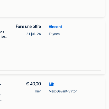
Faire une offre
Vincent
ses
31 juil. 26
Thynes
rise
re
€ 40,00
Mh
+
Hier
Meix-Devant-Virton
e
tatif