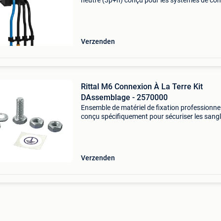
neutre (3p+n) conçu pour les systèmes de con
mobiles linergy hk-ak5. Caractéristiques d'une
longueur de câble de 0,2 m et prend en charge 
Verzenden
Rittal M6 Connexion À La Terre Kit
DAssemblage - 2570000
Ensemble de matériel de fixation professionne
conçu spécifiquement pour sécuriser les sang
terre aux trous de système m6. Chaque kit con
des éléments de montage optimisés pour les
applicat
Verzenden