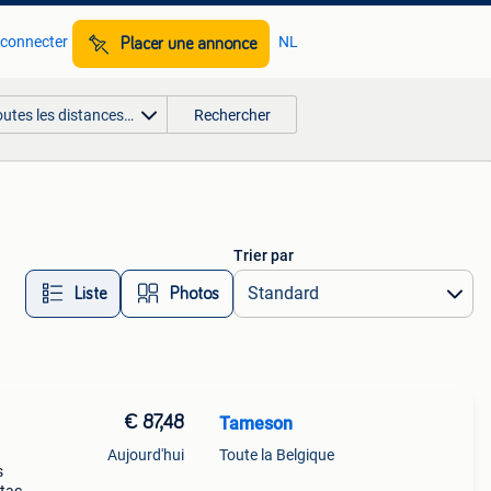
 connecter
NL
Placer une annonce
outes les distances…
Rechercher
Trier par
Liste
Photos
€ 87,48
Tameson
Aujourd'hui
Toute la Belgique
s