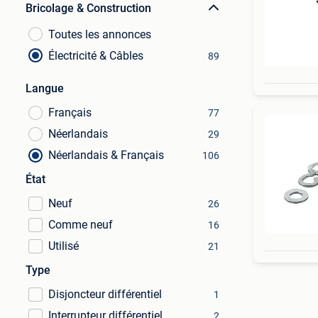
Bricolage & Construction
Toutes les annonces
Électricité & Câbles
89
Langue
Français
77
Néerlandais
29
Néerlandais & Français
106
État
Neuf
26
Comme neuf
16
Utilisé
21
Type
Disjoncteur différentiel
1
Interrupteur différentiel
2