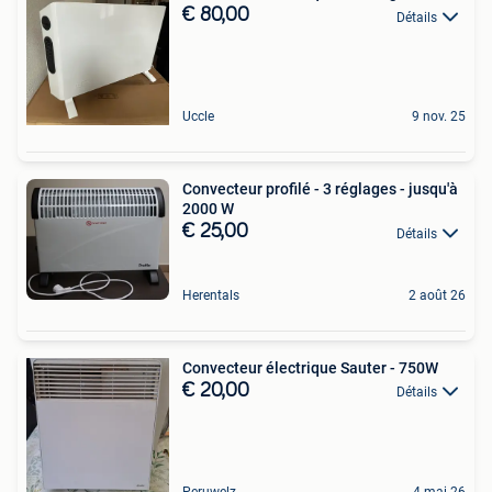
€ 80,00
Détails
Uccle
9 nov. 25
Convecteur profilé - 3 réglages - jusqu'à
2000 W
€ 25,00
Détails
Herentals
2 août 26
Convecteur électrique Sauter - 750W
€ 20,00
Détails
Peruwelz
4 mai 26