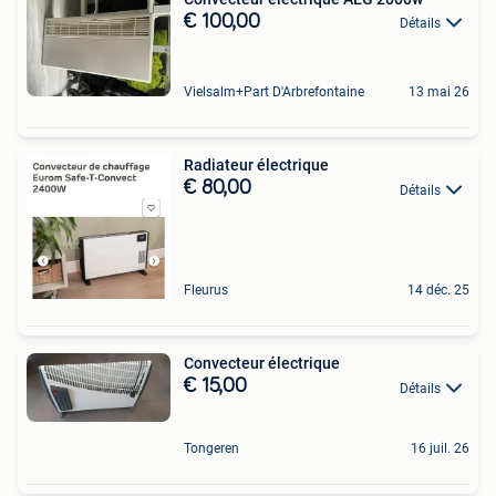
€ 100,00
Détails
Vielsalm+Part D'Arbrefontaine
13 mai 26
Radiateur électrique
€ 80,00
Détails
Fleurus
14 déc. 25
Convecteur électrique
€ 15,00
Détails
Tongeren
16 juil. 26