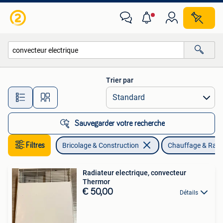
Chauffage & Radiateurs
Trier par
Toutes les distances…
Sauvegarder votre recherche
Filtres
Bricolage & Construction
Chauffage & Radi
Radiateur electrique, convecteur
Thermor
€ 50,00
Détails