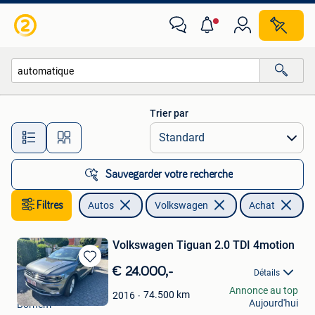
Volkswagen
Trier par
Toutes les distances…
Sauvegarder votre recherche
Filtres
Autos
Volkswagen
Achat
Volkswagen Tiguan 2.0 TDI 4motion
Sauvegarder
€ 24.000,-
Détails
dans
jan
Annonce au top
Mes
74.500
km
2016
Aujourd'hui
Bornem
Favoris