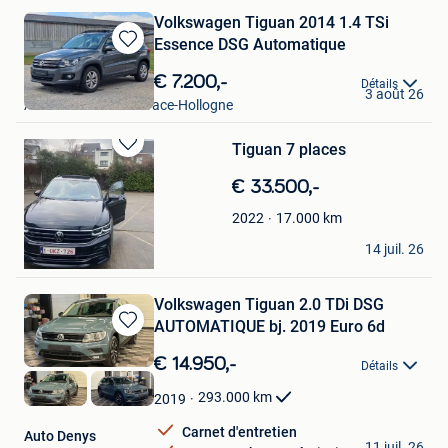
Volkswagen Tiguan 2014 1.4 TSi
Essence DSG Automatique
Sauvegarder
dans
€ 7.200,-
Ninno
Détails
Mes
3 août 26
Awans+ Partie De Grace-Hollogne
Favoris
Tiguan 7 places
Sauvegarder
dans
€ 33.500,-
Mes
Favoris
17.000
km
2022
amir
14 juil. 26
Erembodegem
Volkswagen Tiguan 2.0 TDi DSG
AUTOMATIQUE bj. 2019 Euro 6d
Sauvegarder
dans
€ 14.950,-
Détails
Mes
Favoris
293.000
km
2019
Carnet d'entretien
Auto Denys
11 juil. 26