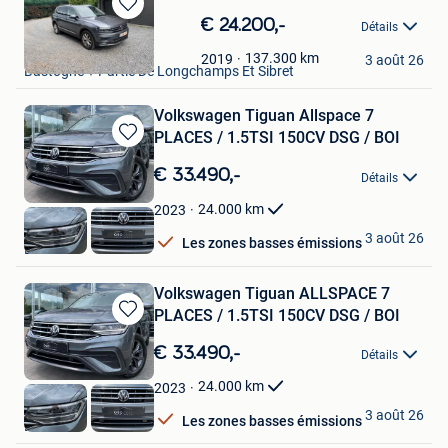
Sauvegarder
€ 24.200,-
Détails
dans
jeremy.dewael
Mes
137.300
km
2019
3 août 26
Bastogne + Partie De Longchamps Et Sibret
Favoris
Volkswagen Tiguan Allspace 7
PLACES / 1.5TSI 150CV DSG / BOI
Sauvegarder
dans
€ 33.490,-
Détails
Mes
Favoris
24.000
km
2023
OXO Cars
3 août 26
Les zones basses émissions
Luttre
Volkswagen Tiguan ALLSPACE 7
PLACES / 1.5TSI 150CV DSG / BOI
Sauvegarder
dans
€ 33.490,-
Détails
Mes
Favoris
24.000
km
2023
OXO Cars
3 août 26
Les zones basses émissions
Luttre