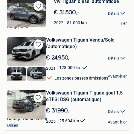
Vw Tiguan diesel automatique
Sauvegarder
€ 31.500,-
Détails
dans
x
Mes
81.000
km
2022
Hier
Borgerhout
Favoris
Volkswagen Tiguan Vendu/Sold
(automatique)
Sauvegarder
dans
€ 24.950,-
Détails
Mes
Favoris
128.000
km
2021
E&L Cars
Avant-hier
Les zones basses émissions
Herstal
Volkswagen Tiguan Tiguan goal 1.5
eTFSI DSG (automatique)
Sauvegarder
dans
€ 31.990,-
Détails
Mes
Garage Vanderveken
Favoris
25.604
km
2025
Avant-hier
Dilsen