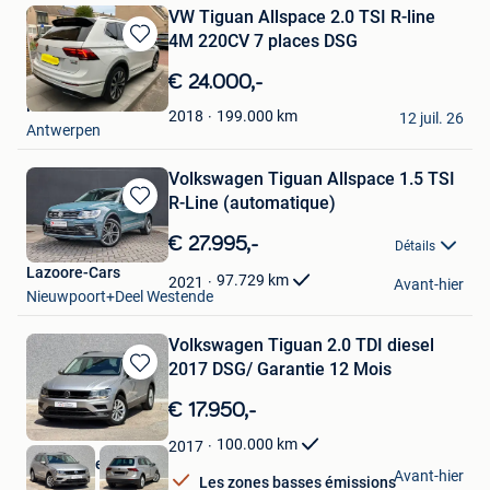
VW Tiguan Allspace 2.0 TSI R-line
4M 220CV 7 places DSG
Sauvegarder
dans
€ 24.000,-
Mes
Muit
Favoris
199.000
km
2018
12 juil. 26
Antwerpen
Volkswagen Tiguan Allspace 1.5 TSI
R-Line (automatique)
Sauvegarder
dans
€ 27.995,-
Détails
Mes
Lazoore-Cars
Favoris
97.729
km
2021
Avant-hier
Nieuwpoort+Deel Westende
Volkswagen Tiguan 2.0 TDI diesel
2017 DSG/ Garantie 12 Mois
Sauvegarder
dans
€ 17.950,-
Mes
Favoris
100.000
km
2017
Arm-Concept
Avant-hier
Les zones basses émissions
Hekelgem