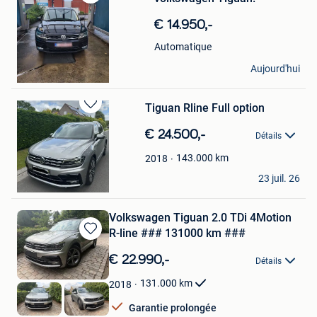
Sauvegarder
dans
€ 14.950,-
Mes
Favoris
Automatique
Monsieur
Aujourd'hui
Isnes
Tiguan Rline Full option
Sauvegarder
dans
€ 24.500,-
Détails
Mes
Favoris
143.000
km
2018
Level
23 juil. 26
Mouscron
Volkswagen Tiguan 2.0 TDi 4Motion
R-line ### 131000 km ###
Sauvegarder
dans
€ 22.990,-
Détails
Mes
Favoris
131.000
km
2018
Garantie prolongée