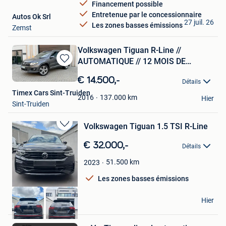
Financement possible
Entretenue par le concessionnaire
Autos Ok Srl
27 juil. 26
Les zones basses émissions
Zemst
Volkswagen Tiguan R-Line //
AUTOMATIQUE // 12 MOIS DE
Sauvegarder
GARANT
dans
€ 14.500,-
Détails
Mes
Timex Cars Sint-Truiden
Favoris
137.000
km
2016
Hier
Sint-Truiden
Volkswagen Tiguan 1.5 TSI R-Line
Sauvegarder
dans
€ 32.000,-
Détails
Mes
Favoris
51.500
km
2023
Les zones basses émissions
BT CARS
Hier
Lier