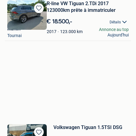
R-line VW Tiguan 2.TDi 2017
123000km prête à immatriculer
Sauvegarder
dans
€ 18.500,-
Détails
Mes
Manon
Annonce au top
Favoris
123.000
km
2017
Aujourd'hui
Tournai
Volkswagen Tiguan 1.5TSI DSG