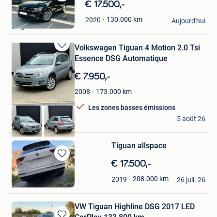
Sauvegarder
€ 17.500,-
dans
E.m.Cars
130.000
km
2020
Mes
Aujourd'hui
Diegem
Favoris
Volkswagen Tiguan 4 Motion 2.0 Tsi
Sauvegarder
Essence DSG Automatique
dans
Mes
€ 7.950,-
Favoris
173.000
km
2008
Les zones basses émissions
RM AUTO
5 août 26
Haacht
Tiguan allspace
Sauvegarder
€ 17.500,-
dans
Mel. Bel.
208.000
km
2019
Mes
26 juil. 26
Bruxelles
Favoris
VW Tiguan Highline DSG 2017 LED