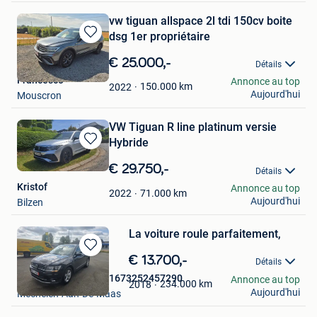
vw tiguan allspace 2l tdi 150cv boite
dsg 1er propriétaire
Sauvegarder
dans
€ 25.000,-
Détails
Mes
Francesco
Annonce au top
Favoris
150.000
km
2022
Aujourd'hui
Mouscron
VW Tiguan R line platinum versie
Hybride
Sauvegarder
dans
€ 29.750,-
Détails
Mes
Kristof
Annonce au top
Favoris
71.000
km
2022
Aujourd'hui
Bilzen
La voiture roule parfaitement,
Sauvegarder
€ 13.700,-
Détails
dans
Belge11543Apst5031673252457290
Annonce au top
Mes
234.000
km
2018
Aujourd'hui
Mechelen-Aan-De-Maas
Favoris