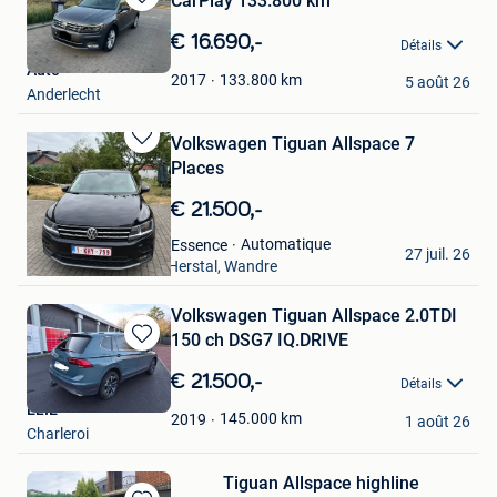
CarPlay 133.800 km
Sauvegarder
dans
€ 16.690,-
Détails
Mes
Auto
Favoris
133.800
km
2017
5 août 26
Anderlecht
Volkswagen Tiguan Allspace 7
Sauvegarder
Places
dans
Mes
€ 21.500,-
Favoris
Oscar YEZA
Automatique
Essence
27 juil. 26
Cheratte + Partie De Herstal, Wandre
Volkswagen Tiguan Allspace 2.0TDI
150 ch DSG7 IQ.DRIVE
Sauvegarder
dans
€ 21.500,-
Détails
Mes
ELIE
Favoris
145.000
km
2019
1 août 26
Charleroi
Tiguan Allspace highline