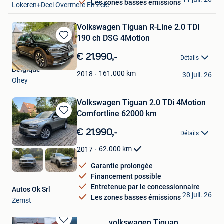
Les zones basses émissions
Lokeren+Deel Overmere En Zele
Volkswagen Tiguan R-Line 2.0 TDI
190 ch DSG 4Motion
Sauvegarder
dans
€ 21.990,-
Détails
Mes
Belgique
Favoris
161.000
km
2018
30 juil. 26
Ohey
Volkswagen Tiguan 2.0 TDi 4Motion
Comfortline 62000 km
Sauvegarder
dans
€ 21.990,-
Détails
Mes
Favoris
62.000
km
2017
Garantie prolongée
Financement possible
Entretenue par le concessionnaire
Autos Ok Srl
28 juil. 26
Les zones basses émissions
Zemst
volkswagen Tiguan.