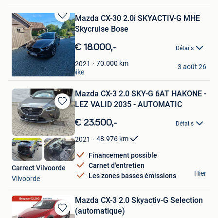
Mazda CX-30 2.0i SKYACTIV-G MHE
Sauvegarder
Skycruise Bose
dans
Mes
€ 18.000,-
Détails
Favoris
Benoit Vermeylen
70.000
km
2021
3 août 26
Oudenaarde+Deel Ooike
Mazda CX-3 2.0 SKY-G 6AT HAKONE -
LEZ VALID 2035 - AUTOMATIC
Sauvegarder
dans
€ 23.500,-
Détails
Mes
Favoris
48.976
km
2021
Financement possible
Carnet d'entretien
Carrect Vilvoorde
Hier
Les zones basses émissions
Vilvoorde
Mazda CX-3 2.0 Skyactiv-G Selection
(automatique)
Sauvegarder