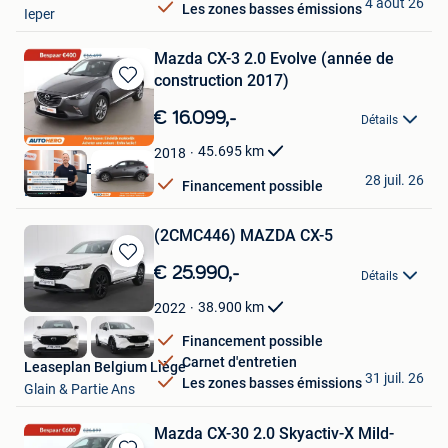
4 août 26
Les zones basses émissions
Ieper
Mazda CX-3 2.0 Evolve (année de
construction 2017)
Sauvegarder
dans
€ 16.099,-
Détails
Mes
Favoris
45.695
km
2018
Autohero België
28 juil. 26
Financement possible
Bruxelles
(2CMC446) MAZDA CX-5
Sauvegarder
€ 25.990,-
Détails
dans
Mes
38.900
km
2022
Favoris
Financement possible
Carnet d'entretien
Leaseplan Belgium Liège
31 juil. 26
Les zones basses émissions
Glain & Partie Ans
Mazda CX-30 2.0 Skyactiv-X Mild-