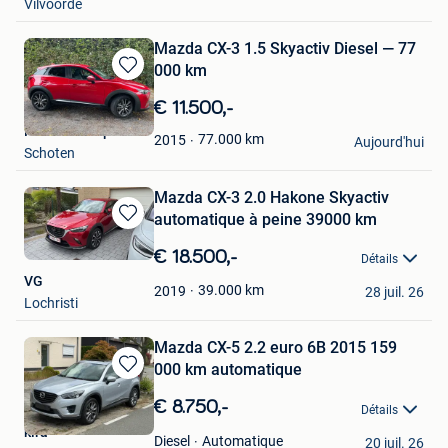
Vilvoorde
Mazda CX-3 1.5 Skyactiv Diesel — 77
000 km
Sauvegarder
dans
€ 11.500,-
Mes
Home&Sheep
Favoris
77.000
km
2015
Aujourd'hui
Schoten
Mazda CX-3 2.0 Hakone Skyactiv
automatique à peine 39000 km
Sauvegarder
dans
€ 18.500,-
Détails
Mes
VG
Favoris
39.000
km
2019
28 juil. 26
Lochristi
Mazda CX-5 2.2 euro 6B 2015 159
000 km automatique
Sauvegarder
dans
€ 8.750,-
Détails
Mes
kira
Favoris
Automatique
Diesel
20 juil. 26