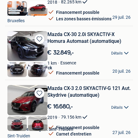
Favoris
82.265
km
2018
Financement possible
Autohero België
29 juil. 26
Les zones basses émissions
Bruxelles
Mazda CX-30 2.0i SKYACTIV-X
Homura Automaat (automatique)
Sauvegarder
dans
€ 32.849,-
Détails
Mes
Favoris
Essence
1
km
Mazda Van den Broeck
20 juil. 26
Financement possible
Putte
Mazda CX-3 2.0 SKYACTIV-G 121 Aut.
Skydrive (automatique)
Sauvegarder
dans
€ 16.680,-
Détails
Mes
Favoris
79.156
km
2019
Financement possible
Van Mossel Peugeot Sint-Truiden
27 juil. 26
Carnet d'entretien
Sint-Truiden