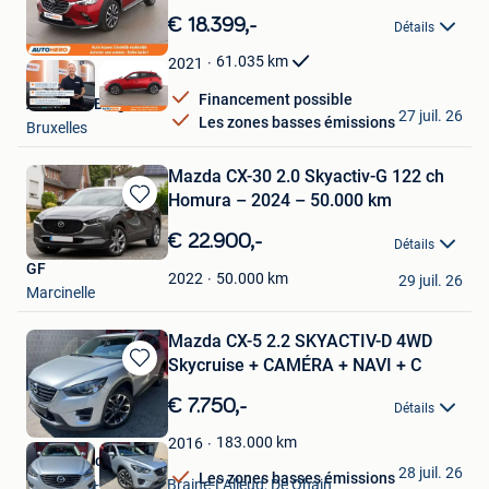
dans
€ 18.399,-
Détails
Mes
Favoris
61.035
km
2021
Financement possible
Autohero België
27 juil. 26
Les zones basses émissions
Bruxelles
Mazda CX-30 2.0 Skyactiv-G 122 ch
Homura – 2024 – 50.000 km
Sauvegarder
dans
€ 22.900,-
Détails
Mes
GF
Favoris
50.000
km
2022
29 juil. 26
Marcinelle
Mazda CX-5 2.2 SKYACTIV-D 4WD
Skycruise + CAMÉRA + NAVI + C
Sauvegarder
dans
€ 7.750,-
Détails
Mes
Favoris
183.000
km
2016
Class Motors
28 juil. 26
Les zones basses émissions
Waterloo + Partie De Braine-L'Alleud, De Ohain