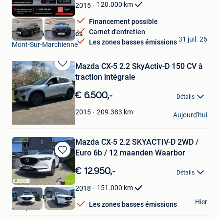
Favoris
120.000
km
2015
Financement possible
Carnet d'entretien
L'agence Auto Services
31 juil. 26
Les zones basses émissions
Mont-Sur-Marchienne
Mazda CX-5 2.2 SkyActiv-D 150 CV à
Sauvegarder
traction intégrale
dans
Mes
€ 6.500,-
Détails
Favoris
Rafaël Nulens
209.383
km
2015
Aujourd'hui
Nieuwerkerken
Mazda CX-5 2.2 SKYACTIV-D 2WD /
Euro 6b / 12 maanden Waarbor
Sauvegarder
dans
€ 12.950,-
Détails
Mes
Favoris
151.000
km
2018
PCS Automotive
Hier
Les zones basses émissions
Overpelt