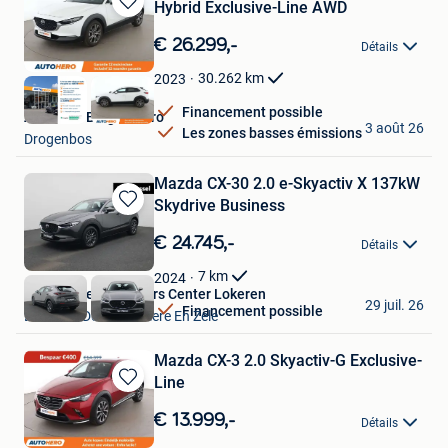
Hybrid Exclusive-Line AWD
Sauvegarder
dans
€ 26.299,-
Détails
Mes
Favoris
30.262
km
2023
Financement possible
Autohero Belgium Pro
3 août 26
Les zones basses émissions
Drogenbos
Mazda CX-30 2.0 e-Skyactiv X 137kW
Skydrive Business
Sauvegarder
dans
€ 24.745,-
Détails
Mes
Favoris
7
km
2024
Van Mossel Used Cars Center Lokeren
29 juil. 26
Financement possible
Lokeren+Deel Overmere En Zele
Mazda CX-3 2.0 Skyactiv-G Exclusive-
Line
Sauvegarder
dans
€ 13.999,-
Détails
Mes