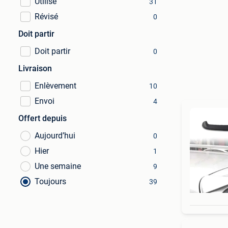
Utilisé
31
Révisé
0
Doit partir
Doit partir
0
Livraison
Enlèvement
10
Envoi
4
Offert depuis
Aujourd’hui
0
Hier
1
Une semaine
9
Toujours
39