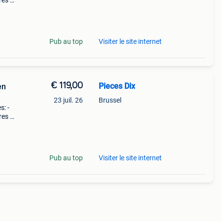
res à
ntit
Pub au top
Visiter le site internet
€ 119,00
Pieces Dix
en
23 juil. 26
Brussel
s: -
res à
ntit
Pub au top
Visiter le site internet