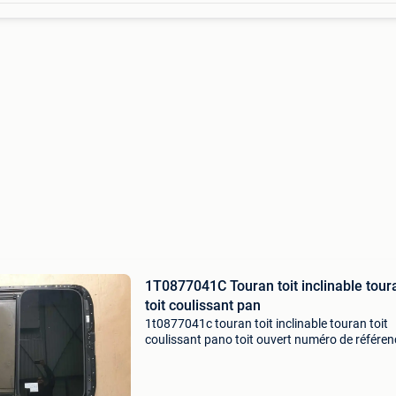
1T0877041C Touran toit inclinable tour
toit coulissant pan
1t0877041c touran toit inclinable touran toit
coulissant pano toit ouvert numéro de référen
2429030 volkswagen - touran ii onderdeel nr 
1t0877041c / 1t0877071a / 1t0877049a /
1t0877049c / 1t0877