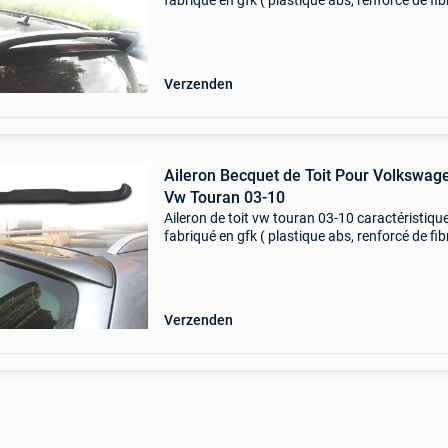
fabriqué en gfk ( plastique abs, renforcé de fib
l'intérieur) - plastique de haute qualité qui gara
une grande résistance et durabilité. -
Verzenden
Aileron Becquet de Toit Pour Volkswag
Vw Touran 03-10
Aileron de toit vw touran 03-10 caractéristique
fabriqué en gfk ( plastique abs, renforcé de fib
l'intérieur) - plastique de haute qualité qui gara
une grande résistance et durabilité
Verzenden