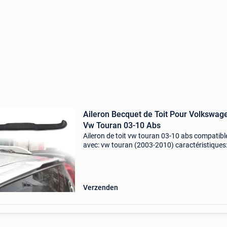
Aileron Becquet de Toit Pour Volkswag
Vw Touran 03-10 Abs
Aileron de toit vw touran 03-10 abs compatibl
avec: vw touran (2003-2010) caractéristiques
aileron prêt à peindre. Montage: installation fac
nous vous recommandons de faire appel à de
technicie
Verzenden