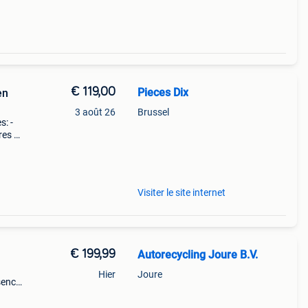
€ 119,00
Pieces Dix
en
3 août 26
Brussel
s: -
res à
ntit
Visiter le site internet
€ 199,99
Autorecycling Joure B.V.
Hier
Joure
sence,