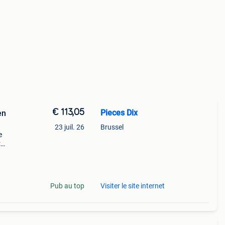
€ 113,05
Pieces Dix
en
23 juil. 26
Brussel
e
:
ile,
s
Pub au top
Visiter le site internet