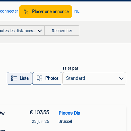
 connecter
NL
Placer une annonce
outes les distances…
Rechercher
Trier par
Liste
Photos
€ 103,55
Pieces Dix
 Vw
23 juil. 26
Brussel
-