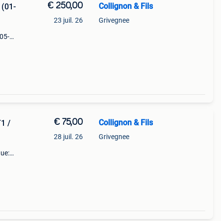
€ 250,00
Collignon & Fils
 (01-
23 juil. 26
Grivegnee
/05-
t3)
uleur:
€ 75,00
Collignon & Fils
1 /
28 juil. 26
Grivegnee
que:
ersen
e