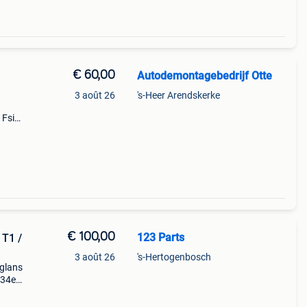
€ 60,00
Autodemontagebedrijf Otte
3 août 26
's-Heer Arendskerke
 Fsi
,
2
€ 100,00
123 Parts
T1 /
3 août 26
's-Hertogenbosch
 glans
034e
0033g
ant