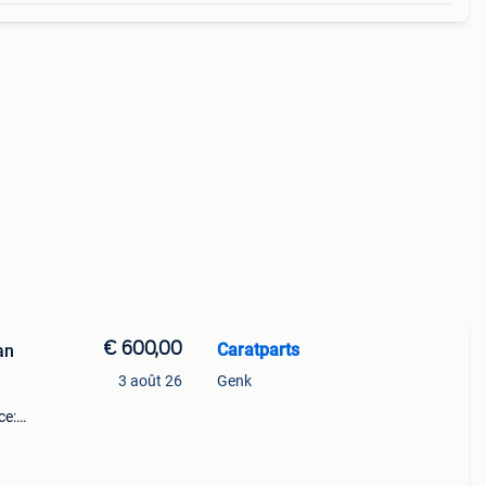
€ 600,00
Caratparts
an
3 août 26
Genk
ce:
=