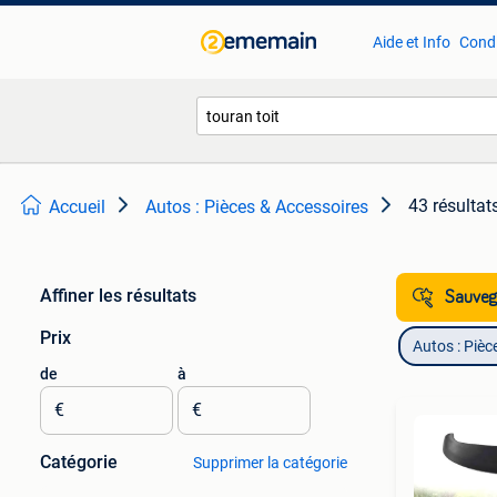
Aide et Info
Condi
43 résultat
Accueil
Autos : Pièces & Accessoires
Affiner les résultats
Sauvega
Prix
Autos : Pièc
de
à
€
€
Catégorie
Supprimer la catégorie