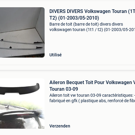
DIVERS DIVERS Volkswagen Touran (1T
T2) (01-2003/05-2010)
Barre de toit (barre de toit) divers divers
volkswagen touran (1t1 / t2) (01-2003/05-20
marque: volkswagen modèle: touran (1t1/t2) 
diversen année de construction: 2010 couleur:
pièce app
Utilisé
Aileron Becquet Toit Pour Volkswagen
Touran 03-09
Aileron toit vw touran 03-09 caractéristiques: 
fabriqué en gfk ( plastique abs, renforcé de fib
l'intérieur) - plastique de haute qualité qui gara
une grande résistance et durabilité. -
Verzenden