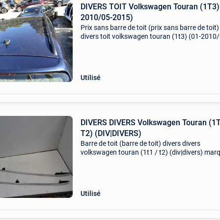
DIVERS TOIT Volkswagen Touran (1T3)
2010/05-2015)
Prix sans barre de toit (prix sans barre de toit)
divers toit volkswagen touran (1t3) (01-2010
2015) marque: volkswagen modèle: touran (1
type: diversen année de construction: 2013 co
bleu
Utilisé
DIVERS DIVERS Volkswagen Touran (1T
T2) (DIV|DIVERS)
Barre de toit (barre de toit) divers divers
volkswagen touran (1t1 / t2) (div|divers) mar
volkswagen modèle: touran (1t1/t2) type: div
année de construction: 2010 couleur: gris pièc
appropri
Utilisé