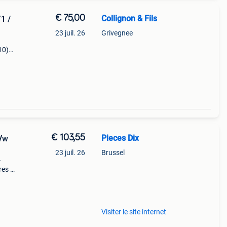
€ 75,00
Collignon & Fils
1 /
23 juil. 26
Grivegnee
10)
type:
 gris
€ 103,55
Pieces Dix
 Vw
23 juil. 26
Brussel
-
res à
ntit
Visiter le site internet