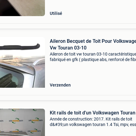
vw touran
Utilisé
Aileron Becquet de Toit Pour Volkswag
Vw Touran 03-10
Aileron de toit vw touran 03-10 caractéristique
fabriqué en gfk ( plastique abs, renforcé de fib
l'intérieur) - plastique de haute qualité qui gara
une grande résistance et durabilité
Verzenden
Kit rails de toit d'un Volkswagen Touran
Année de construction: 2017. Kit rails de toit
d&#39;un volkswagen touran 1.4 Tsi, mpv, es
1,390cc, 110kw (150pk), fwd, czda, 2015-05 /
2022-07 zonder roest, nauwelijks of geen