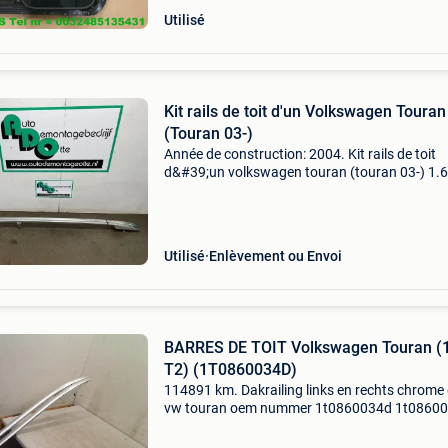
Utilisé
Kit rails de toit d'un Volkswagen Touran
(Touran 03-)
Année de construction: 2004. Kit rails de toit
d&#39;un volkswagen touran (touran 03-) 1.6
16v, mpv, essence, 1 598cc, 85kw (116pk), fwd
bag; blp; blf; euro4, 2003-02 / 2007-01, 1t1; 1t
zond
Utilisé
Enlèvement ou Envoi
BARRES DE TOIT Volkswagen Touran (1
T2) (1T0860034D)
114891 km. Dakrailing links en rechts chrome
vw touran oem nummer 1t0860034d 1t0860
1t0860034g 1t0860033d 1t0860033e 1t086
(garde-corps de toit links en droit chrome brill