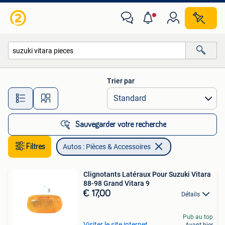
Autos : Pièces & Accessoires
Trier par
Toutes les distances…
Sauvegarder votre recherche
Filtres
Autos : Pièces & Accessoires
Clignotants Latéraux Pour Suzuki Vitara
88-98 Grand Vitara 9
€ 17,00
Détails
Pub au top
Visiter le site internet
Avant-hier