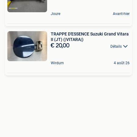
Joure
Avant-hier
TRAPPE D'ESSENCE Suzuki Grand Vitara
II (JT) (|VITARA|)
€ 20,00
Détails
Wirdum
4 août 26