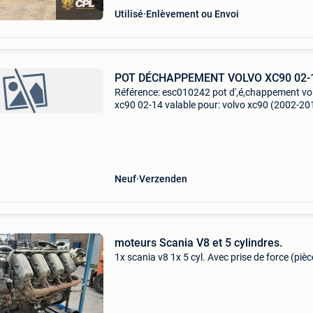
Utilisé
Enlèvement ou Envoi
POT DÉCHAPPEMENT VOLVO XC90 02-
Référence: esc010242 pot d',é,chappement vo
xc90 02-14 valable pour: volvo xc90 (2002-20
moteur: 2.5T awd / t6 awd / d5 awd / v8 awd
spé,cifications: maté,ri: acier dimensions: 63
2x50
Neuf
Verzenden
moteurs Scania V8 et 5 cylindres.
1x scania v8 1x 5 cyl. Avec prise de force (pièc