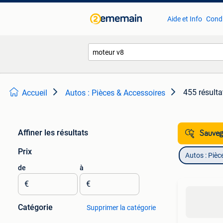
Aide et Info
Condi
455 résulta
Accueil
Autos : Pièces & Accessoires
Affiner les résultats
Sauvega
Prix
Autos : Pièc
de
à
€
€
Catégorie
Supprimer la catégorie