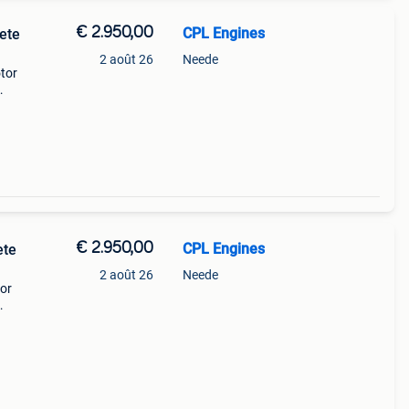
€ 2.950,00
CPL Engines
ete
2 août 26
Neede
tor
ode:
€ 2.950,00
CPL Engines
ete
2 août 26
Neede
or
ode: