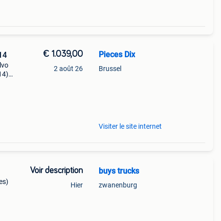
€ 1.039,00
Pieces Dix
14
lvo
2 août 26
Brussel
14)
,5mm +
Visiter le site internet
Voir description
buys trucks
es)
Hier
zwanenburg