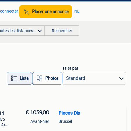
 connecter
NL
Placer une annonce
outes les distances…
Rechercher
Trier par
Liste
Photos
€ 1.039,00
Pieces Dix
14
lvo
Avant-hier
Brussel
14)