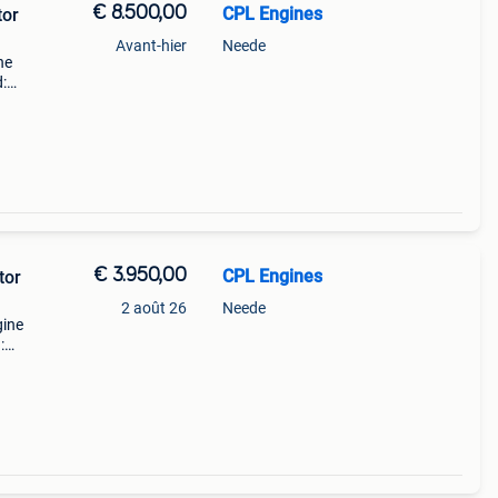
€ 8.500,00
CPL Engines
tor
Avant-hier
Neede
ne
:
tie:
€ 3.950,00
CPL Engines
tor
2 août 26
Neede
gine
:
tbak