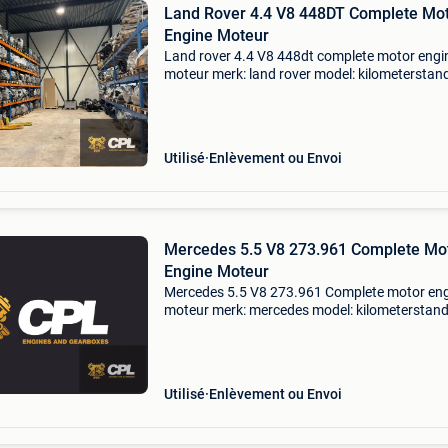
Land Rover 4.4 V8 448DT Complete Mo
Engine Moteur
Land rover 4.4 V8 448dt complete motor engi
moteur merk: land rover model: kilometerstand
meerdere op voorraad motorcode: 448dt garan
6 maanden extra product informatie: prijs :
€8500,00
Utilisé
Enlèvement ou Envoi
Mercedes 5.5 V8 273.961 Complete Mo
Engine Moteur
Mercedes 5.5 V8 273.961 Complete motor en
moteur merk: mercedes model: kilometerstand
meerderen op voorrad motorcode: 273.961
Garantie: 6 maanden prijs is ex btw. Automaa
is eventueel ook lev
Utilisé
Enlèvement ou Envoi