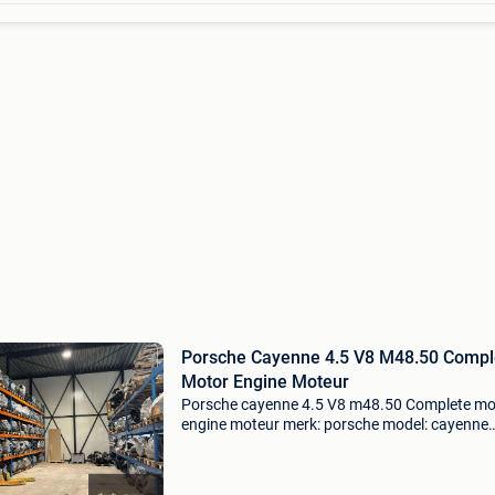
Porsche Cayenne 4.5 V8 M48.50 Compl
Motor Engine Moteur
Porsche cayenne 4.5 V8 m48.50 Complete mo
engine moteur merk: porsche model: cayenne
kilometerstand: meerdere op voorraad motorc
m48.50 Garantie: 6 maanden prijs is ex btw.
Complete motor inc