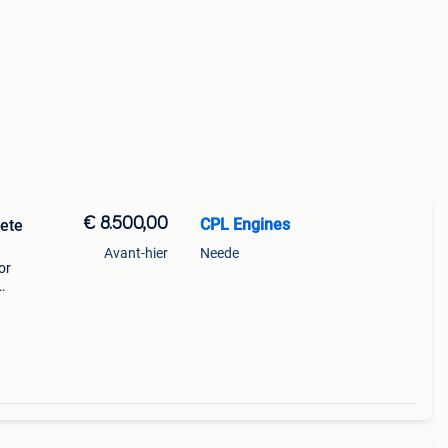
€ 8.500,00
CPL Engines
ete
Avant-hier
Neede
or
ode: