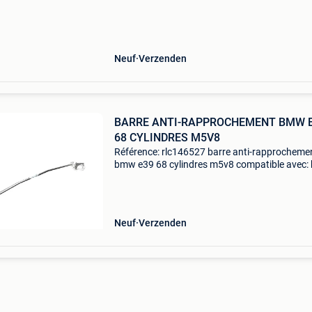
spé,cifications: maté,ri: acier dimensions: 63
2x50
Neuf
Verzenden
BARRE ANTI-RAPPROCHEMENT BMW 
68 CYLINDRES M5V8
Référence: rlc146527 barre anti-rapprocheme
bmw e39 68 cylindres m5v8 compatible avec
serie 5 e39 (1995-2003) variante: 3/5 portes
moteur: 6/8 cylindres m5/v8 uniquement pour
essence caractéris
Neuf
Verzenden