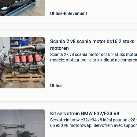
Utilisé
Enlèvement
Scania 2 v8 scania motor dc16 2 stuks
motoren
Scania 2× v8 scania motor dc16 2 stuks moto
modèle: moteur tva: le prix indiqué ne compre
pas la tva tva/marge: tva déductible
handelsonderneming b de wilde tielsestraat 1
6673ae andelst nether
Utilisé
Kit servofrein BMW E32/E34 V8
Servofrein bmw e32/e34 v8 idéal pour un e28 
un e30 v8 motorswap. Servofrein avec suppor
sans jeu de tiges €370, - servofrein avec suppo
jeu de tiges €450, - si vous voulez tout r