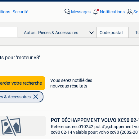
tions
Securité
Messages
Notifications
Se
Autos : Pièces & Accessoires
T
ts
pour 'moteur v8'
Vous serez notifié des
rder votre recherche
nouveaux résultats
es & Accessoires
POT DÉCHAPPEMENT VOLVO XC90 02-
Référence: esc010242 pot d',é,chappement vo
xc90 02-14 valable pour: volvo xc90 (2002-20
moteur: 2.5T awd / t6 awd / d5 awd / v8 awd