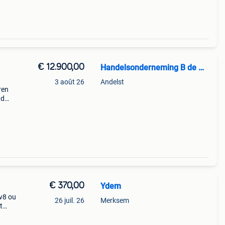
€ 12.900,00
Handelsonderneming B de wilde
3 août 26
Andelst
ren
nd
84
€ 370,00
Ydem
v8 ou
26 juil. 26
Merksem
t
rt et