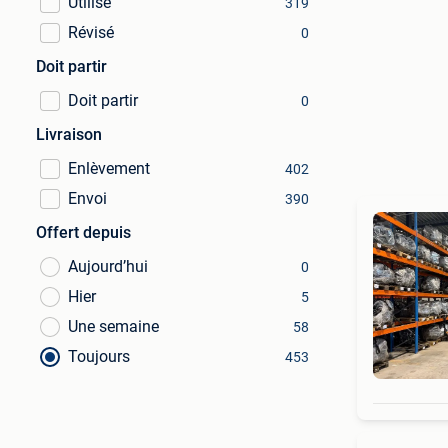
Utilisé
319
Révisé
0
Doit partir
Doit partir
0
Livraison
Enlèvement
402
Envoi
390
Offert depuis
Aujourd’hui
0
Hier
5
Une semaine
58
Toujours
453