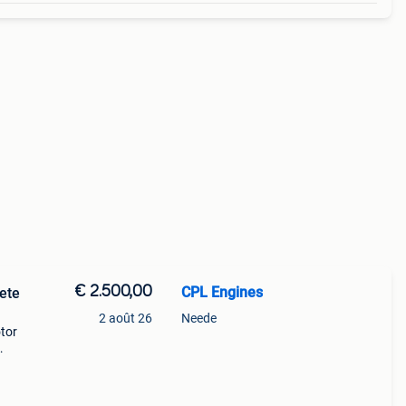
€ 2.500,00
CPL Engines
ete
2 août 26
Neede
tor
ode: