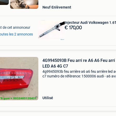
Neuf
Enlèvement
Injecteur Audi Volkswagen 1.6
t de cet annonceur
€ 170,00
toutes les 2 annonces
4G9945093B Feu arri re A6 A6 Feu arri
LED A6 4G C7
4g9945093b feu arrière a6 a6 feu arrière led 
c7 numéro de référence: 1500006 audi - a6 av
c7 / a6 allroad quattro c7 audi a6 4g c7 = 201
2014 / audi a6 allroad quattro 2013-2018 a6
achter li
Utilisé