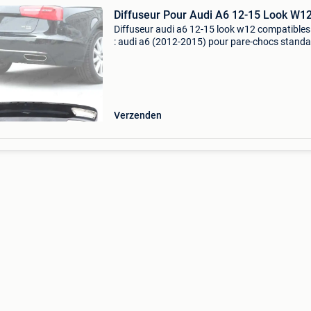
Diffuseur Pour Audi A6 12-15 Look W1
Diffuseur audi a6 12-15 look w12 compatibles
: audi a6 (2012-2015) pour pare-chocs stand
uniquement caracté,ristiques ,: modè,le: ,look 
w12 maté,riel: ,plastique abs , sortie d',é,chapp
Verzenden