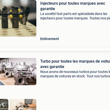
Injecteurs pour toutes marques avec
garantie
La société fast parts est spécialisée dans les
injecteurs pour toutes marques. Toutes nos p
possèdent une garantie de 1 an nous avons pl
1000 références en stock. Vous devez ramene
votre an
Enlèvement
Turbo pour toutes les marques de voitu
avec garantie
Nous avons de nouveaux turbos pour toutes l
marques de voitures en stock. Tout nos turbo
garantis 1 an. Nous avons plus de 1200 turbo
stock. Vous devez ramener l&#39;ancien turb
pour