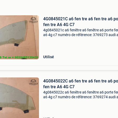
4G0845021C a6 fen tre a6 fen tre a6 po
fen tre A6 4G C7
4g0845021c a6 fenêtre a6 fenêtre a6 porte fe
a6 4g c7 numéro de référence: 3769273 audi 
c7 = 2011-2018 a6 raam a6 portierruit a6 port
ruit a6 venster a6 glas a6 fenêtre a6 fenetre a
Utilisé
4G0845022C a6 fen tre a6 fen tre a6 po
fen tre A6 4G C7
4g0845022c a6 fenêtre a6 fenêtre a6 porte fe
a6 4g c7 numéro de référence: 3769274 audi 
c7 = 2011-2018 a6 raam a6 portierruit a6 port
ruit a6 venster a6 glas a6 fenêtre a6 fenetre a