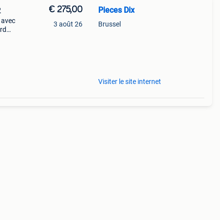
€ 275,00
Pieces Dix
2
 avec
3 août 26
Brussel
ard
a6
Visiter le site internet