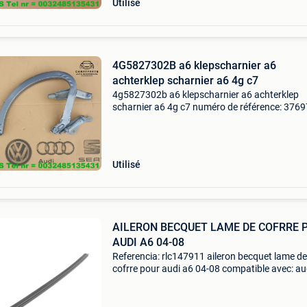
Utilisé
4G5827302B a6 klepscharnier a6
achterklep scharnier a6 4g c7
4g5827302b a6 klepscharnier a6 achterklep
scharnier a6 4g c7 numéro de référence: 376
kofferklep scharnier achterklep kleurcode = lx
x7p tornadograu metallic tel nr / whatsapp =
0032485135431 4g
Utilisé
AILERON BECQUET LAME DE COFRRE 
AUDI A6 04-08
Referencia: rlc147911 aileron becquet lame de
cofrre pour audi a6 04-08 compatible avec: au
(2004-2008) caracté,ristiques: maté,riel: plast
abs synthé,tique aileron prê,t à, peindre mont