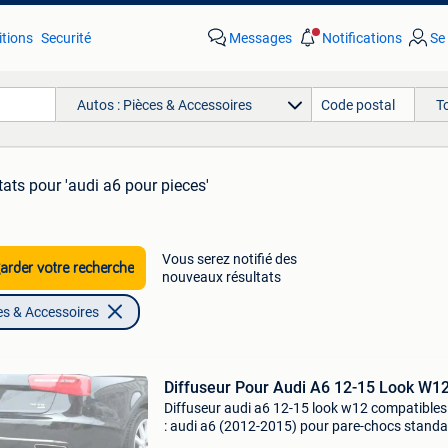
tions
Securité
Messages
Notifications
Se
Autos : Pièces & Accessoires
T
tats
pour 'audi a6 pour pieces'
Vous serez notifié des
rder votre recherche
nouveaux résultats
es & Accessoires
Diffuseur Pour Audi A6 12-15 Look W1
Diffuseur audi a6 12-15 look w12 compatibles
: audi a6 (2012-2015) pour pare-chocs stand
uniquement caracté,ristiques ,: modè,le: ,look 