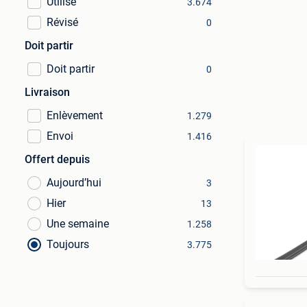
Utilisé
3.674
Révisé
0
Doit partir
Doit partir
0
Livraison
Enlèvement
1.279
Envoi
1.416
Offert depuis
Aujourd’hui
3
Hier
13
Une semaine
1.258
Toujours
3.775