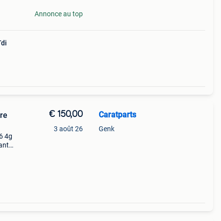
Annonce au top
Tdi
€ 150,00
Caratparts
 re
3 août 26
Genk
a6 4g
ant
1-