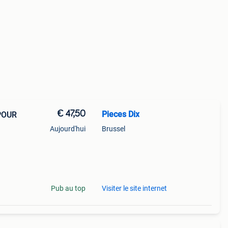
€ 47,50
Pieces Dix
POUR
Aujourd'hui
Brussel
Pub au top
Visiter le site internet