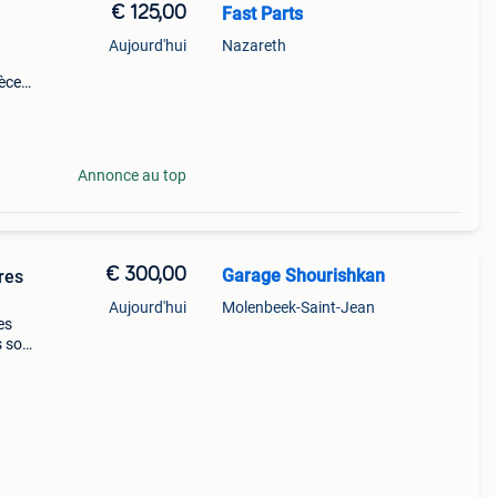
€ 125,00
Fast Parts
Aujourd'hui
Nazareth
ièces
us de
r
Annonce au top
€ 300,00
Garage Shourishkan
res
Aujourd'hui
Molenbeek-Saint-Jean
es
s sont
s en
o