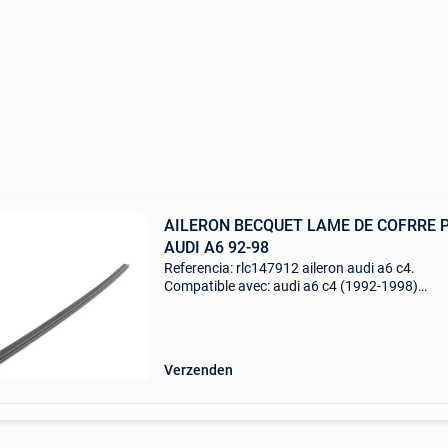
AILERON BECQUET LAME DE COFRRE 
AUDI A6 92-98
Referencia: rlc147912 aileron audi a6 c4.
Compatible avec: audi a6 c4 (1992-1998)
caractéristiques: matériel: plastique abs
synthétique. Aileron prêt à peindre. Montage:
installation facile, à coller
Verzenden