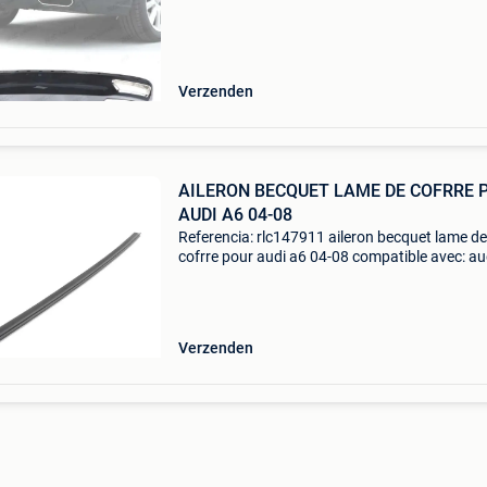
w12 maté,riel: ,plastique abs , sortie d',é,chapp
Verzenden
AILERON BECQUET LAME DE COFRRE 
AUDI A6 04-08
Referencia: rlc147911 aileron becquet lame de
cofrre pour audi a6 04-08 compatible avec: au
(2004-2008) caracté,ristiques: maté,riel: plast
abs synthé,tique aileron prê,t à, peindre mont
Verzenden