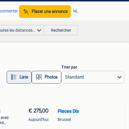
 connecter
NL
Placer une annonce
outes les distances…
Rechercher
Trier par
Liste
Photos
€ 275,00
Pieces Dix
2
 avec
Aujourd'hui
Brussel
ard
a6