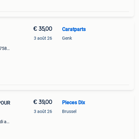
€ 35,00
Caratparts
3 août 26
Genk
9758
7p
€ 39,00
Pieces Dix
POUR
3 août 26
Brussel
di a6
ique
age.