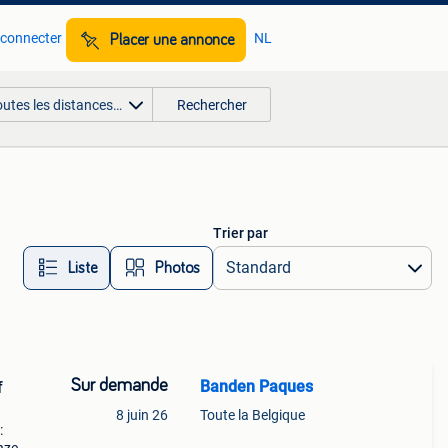
 connecter
NL
Placer une annonce
outes les distances…
Rechercher
Trier par
Liste
Photos
Sur demande
Banden Paques
f
8 juin 26
Toute la Belgique
: