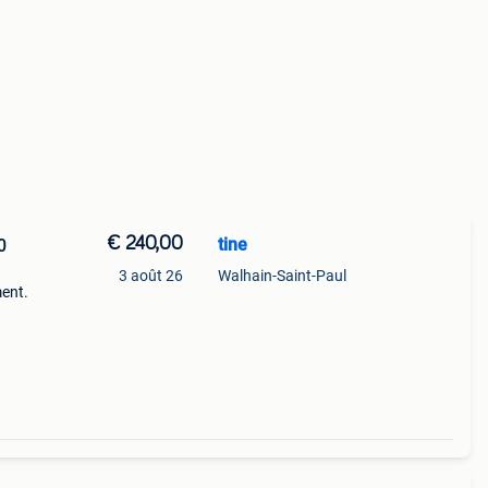
€ 240,00
tine
0
3 août 26
Walhain-Saint-Paul
ment.