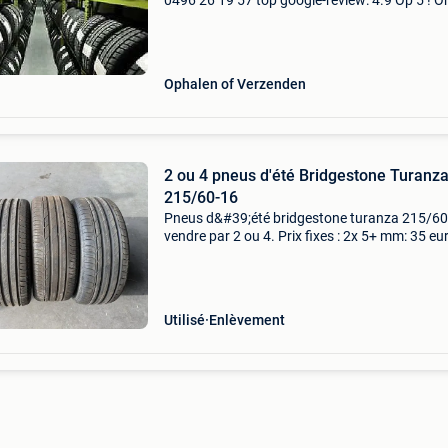
0496 26 19 57 top google-review: 4.9 Op 5 ! O
banden zijn afkomstig van leaseauto's . Er wo
alleen a-merken verkocht in occasie banden
(michelin,
Ophalen of Verzenden
2 ou 4 pneus d'été Bridgestone Turanz
215/60-16
Pneus d&#39;été bridgestone turanza 215/60
vendre par 2 ou 4. Prix fixes : 2x 5+ mm: 35 eu
chacun. 2X 7+ mm: 45 euros chacun. Montage
équilibrage possibles : 20 euros chacun une of
Utilisé
Enlèvement