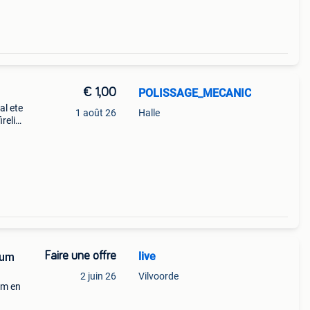
€ 1,00
POLISSAGE_MECANIC
al ete
1 août 26
Halle
reli
205
al
Faire une offre
live
2 juin 26
Vilvoorde
um en