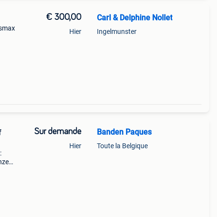
€ 300,00
Carl & Delphine Nollet
d smax
Hier
Ingelmunster
Sur demande
Banden Paques
f
Hier
Toute la Belgique
:
nze
rdt