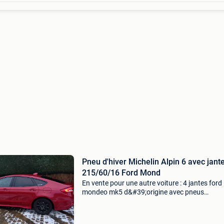
Pneu d'hiver Michelin Alpin 6 avec jant
215/60/16 Ford Mond
En vente pour une autre voiture : 4 jantes ford
mondeo mk5 d&#39;origine avec pneus
d&#39;hiver michelin alpin 6 avec un profil de 
6 mm par pneu (donc très bien !).