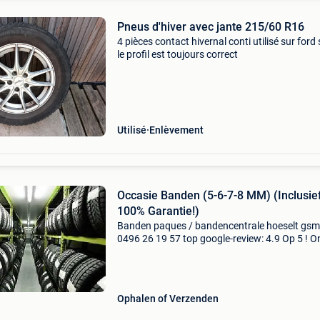
Pneus d'hiver avec jante 215/60 R16
4 pièces contact hivernal conti utilisé sur for
le profil est toujours correct
Utilisé
Enlèvement
Occasie Banden (5-6-7-8 MM) (Inclusie
100% Garantie!)
Banden paques / bandencentrale hoeselt gsm
0496 26 19 57 top google-review: 4.9 Op 5 ! O
banden zijn afkomstig van leaseauto's . Er wo
alleen a-merken verkocht in occasie banden
(michelin,
Ophalen of Verzenden