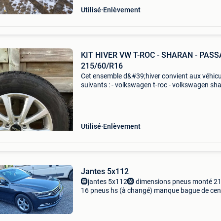
Utilisé
Enlèvement
KIT HIVER VW T-ROC - SHARAN - PASS
215/60/R16
Cet ensemble d&#39;hiver convient aux véhicu
suivants : - volkswagen t-roc - volkswagen sha
volkswagen passat pas de rayures ni de
dommages à la broderie profil du pneu : rond 
mm - 215
Utilisé
Enlèvement
Jantes 5x112
🛞jantes 5x112🛞 dimensions pneus monté 2
16 pneus hs (à changé) manque bague de cen
(et38) toujour placé sur une passat de 2019 (
toujours sur le véhicule ) 💶prix : 75€💶 📍a ven