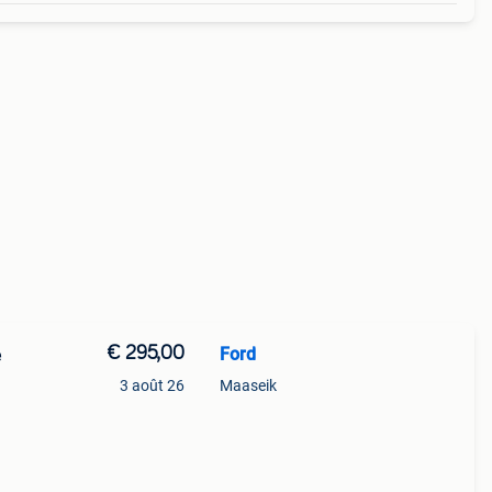
€ 295,00
Ford
e
3 août 26
Maaseik
5,5 à