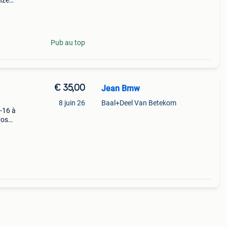
nze
rdt
Pub au top
€ 35,00
Jean Bmw
a
8 juin 26
Baal+Deel Van Betekom
-16 à
ros
 et
fre n