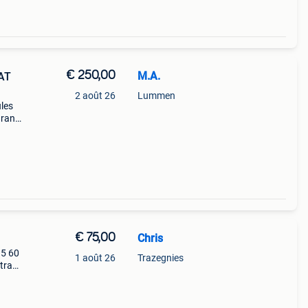
€ 250,00
M.A.
AT
2 août 26
Lummen
les
ran -
6,5
€ 75,00
Chris
15 60
1 août 26
Trazegnies
trage
ir ch