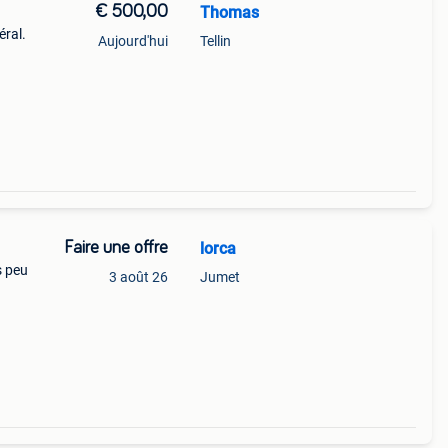
€ 500,00
Thomas
éral.
Aujourd'hui
Tellin
Faire une offre
lorca
s peu
3 août 26
Jumet