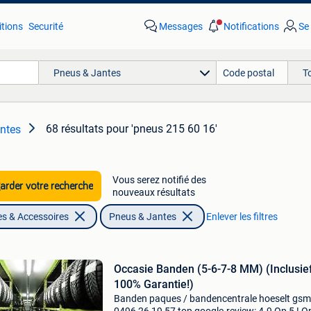
tions
Securité
Messages
Notifications
Se
Pneus & Jantes
T
68 résultats
pour 'pneus 215 60 16'
ntes
Vous serez notifié des
rder votre recherche
nouveaux résultats
es & Accessoires
Pneus & Jantes
Enlever les filtres
Occasie Banden (5-6-7-8 MM) (Inclusie
100% Garantie!)
Banden paques / bandencentrale hoeselt gsm