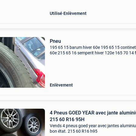
Utilisé
Enlèvement
Pneu
195 65 15 barum hiver 60e 195 65 15 continet
60e 215 65 16 semperit hiver 120e 165 70 14 fi
hiver 4 pneus 100e 205 60 16 kumho ete 80e 
60 16 goodyear all s 100e 205 40 18 continent
ete
Enlèvement
4 Pneus GOED YEAR avec jante aluminium
215 60 R16 95H
Vends 4 pneus goed year avec jantes alumini
bon état. 215 60 R16 h95