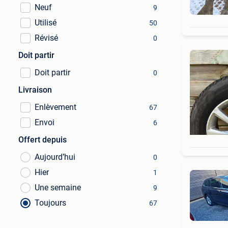
Neuf
9
Utilisé
50
Révisé
0
Doit partir
Doit partir
0
Livraison
Enlèvement
67
Envoi
6
Offert depuis
Aujourd’hui
0
Hier
1
Une semaine
9
Toujours
67