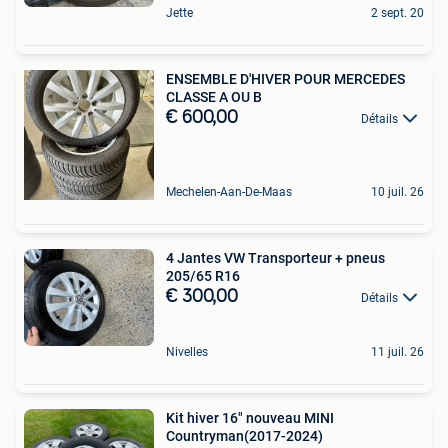
Jette
2 sept. 20
ENSEMBLE D'HIVER POUR MERCEDES
CLASSE A OU B
€ 600,00
Détails
Mechelen-Aan-De-Maas
10 juil. 26
4 Jantes VW Transporteur + pneus
205/65 R16
€ 300,00
Détails
Nivelles
11 juil. 26
Kit hiver 16" nouveau MINI
Countryman(2017-2024)