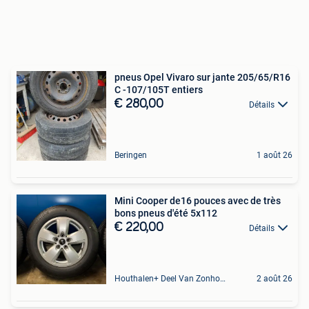
pneus Opel Vivaro sur jante 205/65/R16
C -107/105T entiers
€ 280,00
Détails
Beringen
1 août 26
Mini Cooper de16 pouces avec de très
bons pneus d'été 5x112
€ 220,00
Détails
Houthalen+ Deel Van Zonhoven En Zolder
2 août 26