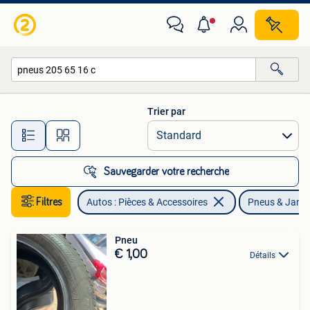
Pneus & Jantes
Trier par
Toutes les distances…
Sauvegarder votre recherche
Filtres
Autos : Pièces & Accessoires
Pneus & Jant
Pneu
€ 1,00
Détails