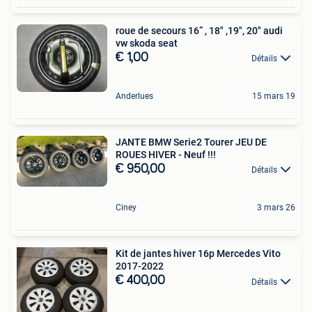
roue de secours 16” , 18" ,19", 20" audi
vw skoda seat
€ 1,00
Détails
Anderlues
15 mars 19
JANTE BMW Serie2 Tourer JEU DE
ROUES HIVER - Neuf !!!
€ 950,00
Détails
Ciney
3 mars 26
Kit de jantes hiver 16p Mercedes Vito
2017-2022
€ 400,00
Détails