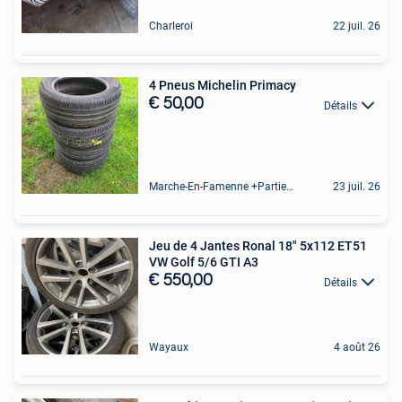
Charleroi
22 juil. 26
4 Pneus Michelin Primacy
€ 50,00
Détails
Marche-En-Famenne +Partie De Baillonville Et Noiseux
23 juil. 26
Jeu de 4 Jantes Ronal 18" 5x112 ET51
VW Golf 5/6 GTI A3
€ 550,00
Détails
Wayaux
4 août 26