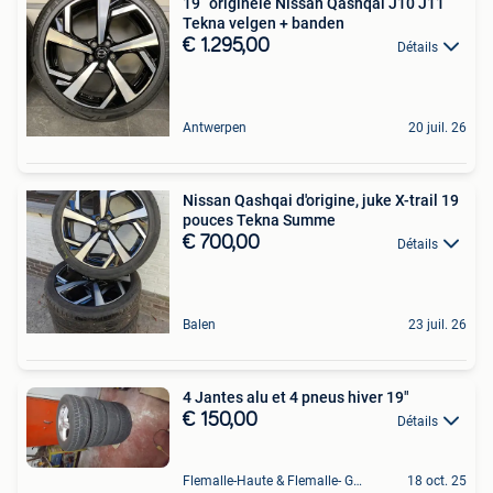
19” originele Nissan Qashqai J10 J11
Tekna velgen + banden
€ 1.295,00
Détails
Antwerpen
20 juil. 26
Nissan Qashqai d'origine, juke X-trail 19
pouces Tekna Summe
€ 700,00
Détails
Balen
23 juil. 26
4 Jantes alu et 4 pneus hiver 19"
€ 150,00
Détails
Flemalle-Haute & Flemalle- Grande & Partie Awirs
18 oct. 25