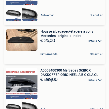
Antwerpen
2 août 26
Housse à bagages/étagère à colis
Mercedes -originale- noire
€ 25,00
Détails
Sint-Amands
30 avr. 26
A0008400300 Mercedes SKIBOX
DAKKOFFER ORIGINEEL A B C CLA CL
€ 899,00
Détails