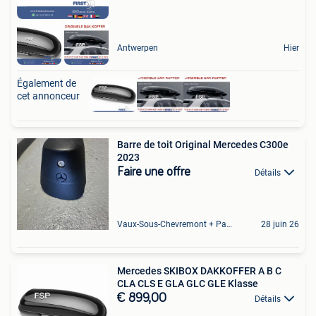
Antwerpen
Hier
Également de
cet annonceur
Barre de toit Original Mercedes C300e
2023
Faire une offre
Détails
Vaux-Sous-Chevremont + Partie De Chenee
28 juin 26
Mercedes SKIBOX DAKKOFFER A B C
CLA CLS E GLA GLC GLE Klasse
€ 899,00
Détails