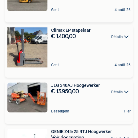
Gent
4 août 26
Climax EP stapelaar
€ 1.400,00
Détails
Gent
4 août 26
JLG 340AJ Hoogewerker
€ 13.950,00
Détails
Desselgem
Hier
GENIE Z45/25 RTJ Hoogwerker