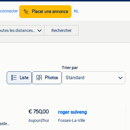
 connecter
NL
Placer une annonce
outes les distances…
Rechercher
Trier par
Liste
Photos
€ 750,00
roger suiveng
Aujourd'hui
Fosses-La-Ville
aide
ng au