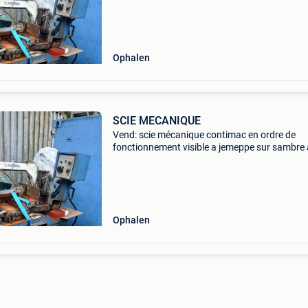
0475231685 (uniquement par téléphone, ne
répond pas aux sms
Ophalen
SCIE MECANIQUE
Vend: scie mécanique contimac en ordre de
fonctionnement visible a jemeppe sur sambre 
au chargement possible contact : roger suive
0475231685 (uniquement par téléphone, ne
répond pas aux sms
Ophalen