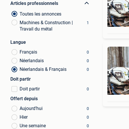
Articles professionnels
Toutes les annonces
Machines & Construction |
1
Travail du métal
Langue
Français
0
Néerlandais
0
Néerlandais & Français
0
Doit partir
Doit partir
0
Offert depuis
Aujourd’hui
0
Hier
0
Une semaine
0