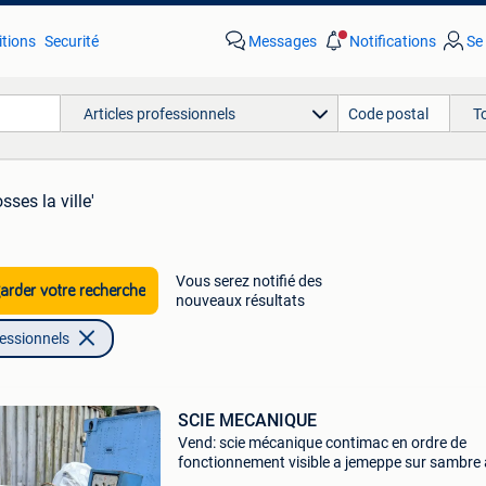
tions
Securité
Messages
Notifications
Se
Articles professionnels
T
sses la ville'
Vous serez notifié des
rder votre recherche
nouveaux résultats
fessionnels
SCIE MECANIQUE
Vend: scie mécanique contimac en ordre de
fonctionnement visible a jemeppe sur sambre 
au chargement possible contact : roger suive