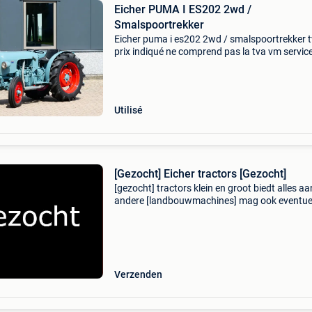
Eicher PUMA I ES202 2wd /
Smalspoortrekker
Eicher puma i es202 2wd / smalspoortrekker tv
prix indiqué ne comprend pas la tva vm servic
tractoren- & machinehandel de maalstroom 3
8255rn swifterbant netherlands numéro de
téléphone: +31
Utilisé
[Gezocht] Eicher tractors [Gezocht]
[gezocht] tractors klein en groot biedt alles aa
andere [landbouwmachines] mag ook eventue
met schades zijn waarom kiezen voor ons - wij
hoeven geen garantie , achteraf nooit gezeur -
eerlijk /
Verzenden