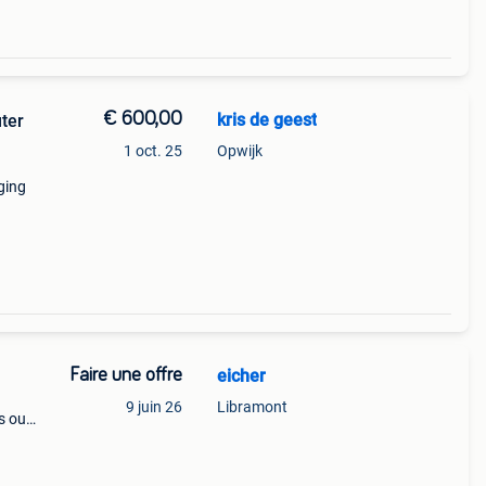
€ 600,00
kris de geest
ter
1 oct. 25
Opwijk
ging
Faire une offre
eicher
9 juin 26
Libramont
s ou