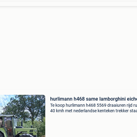
hurlimann h468 same lamborg
Te koop hurlimann h468 5569 draaiuren rijd r
40 kmh met nederlandse kenteken trekker staa
de buurt van almelo nederland inruil fiat trekk
mogelijk kunnen tegen meerprijs overgenome
worden. F