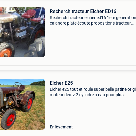
Recherch tracteur Eicher ED16
Recherch tracteur eicher ed16 1ere génératio
calandre plate écoute propositions tracteur
oldtimer collection, lanz, deutz, normag, schlüt
sfv vierzon...
Eicher E25
Eicher e25 tout et roule super belle patine orig
moteur deutz 2 cylindre a eau pour plus
d&#39;infos : 00352 691 105 516 00352 661 
511
Enlèvement