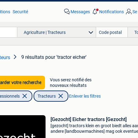
tions
Securité
Messages
Notifications
Se
Agriculture | Tracteurs
T
9 résultats
pour 'tractor eicher'
teurs
Vous serez notifié des
rder votre recherche
nouveaux résultats
fessionnels
Tracteurs
Enlever les filtres
[Gezocht] Eicher tractors [Gezocht]
[gezocht] tractors klein en groot biedt alles aa
andere [landbouwmachines] mag ook eventue
met schades zijn waarom kiezen voor ons - wij