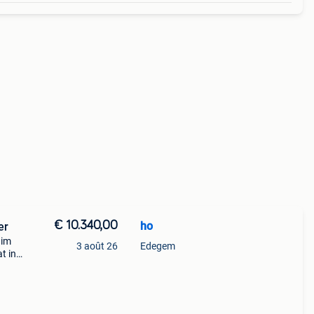
€ 10.340,00
ho
hini eicher
uim
3 août 26
Edegem
t in
er
n