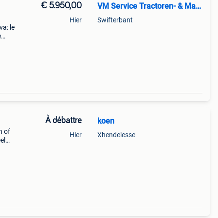
€ 5.950,00
VM Service Tractoren- & Machinehandel
Hier
Swifterbant
a: le
e
À débattre
koen
n of
Hier
Xhendelesse
el