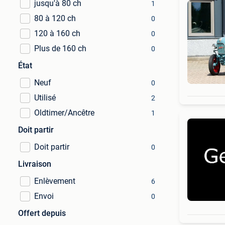
jusqu'à 80 ch
1
80 à 120 ch
0
120 à 160 ch
0
Plus de 160 ch
0
État
Neuf
0
Utilisé
2
Oldtimer/Ancêtre
1
Doit partir
Doit partir
0
Livraison
Enlèvement
6
Envoi
0
Offert depuis