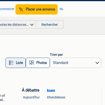
 connecter
NL
Placer une annonce
outes les distances…
Rechercher
Trier par
Liste
Photos
À débattre
koen
n of
Aujourd'hui
Xhendelesse
el