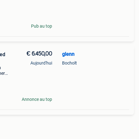
Pub au top
€ 6.450,00
glenn
oed
Aujourd'hui
Bocholt
n
her
schikt
Annonce au top