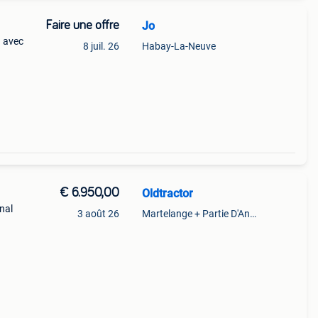
Faire une offre
Jo
n avec
8 juil. 26
Habay-La-Neuve
er,
€ 6.950,00
Oldtractor
inal
3 août 26
Martelange + Partie D'Anlier
734