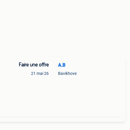
Faire une offre
A.B
21 mai 26
Bavikhove