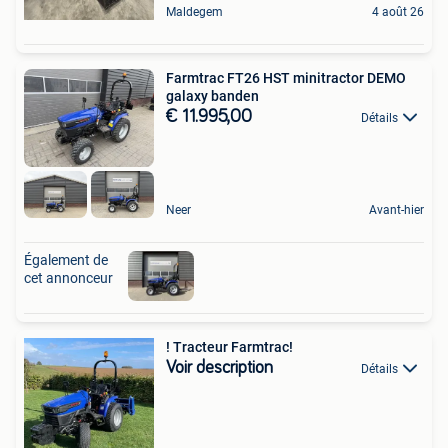
Maldegem
4 août 26
Farmtrac FT26 HST minitractor DEMO
galaxy banden
€ 11.995,00
Détails
Neer
Avant-hier
Également de
cet annonceur
! Tracteur Farmtrac!
Voir description
Détails