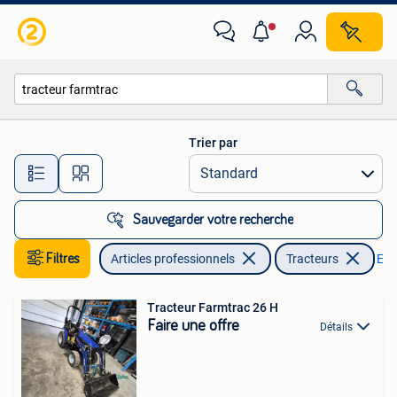
Agriculture | Tracteurs
Trier par
Toutes les distances…
Sauvegarder votre recherche
Filtres
Articles professionnels
Tracteurs
Enle
Tracteur Farmtrac 26 H
Faire une offre
Détails